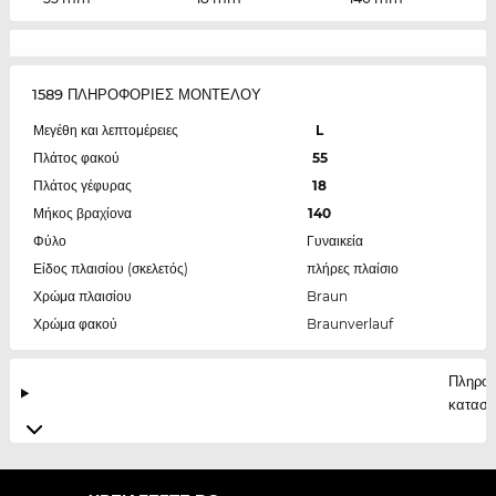
1589 ΠΛΗΡΟΦΟΡΙΕΣ ΜΟΝΤΕΛΟΥ
Μεγέθη και λεπτομέρειες
L
Πλάτος φακού
55
Πλάτος γέφυρας
18
Μήκος βραχίονα
140
Φύλο
Γυναικεία
Είδος πλαισίου (σκελετός)
πλήρες πλαίσιο
Χρώμα πλαισίου
Braun
Χρώμα φακού
Braunverlauf
Πληροφ
κατασκ