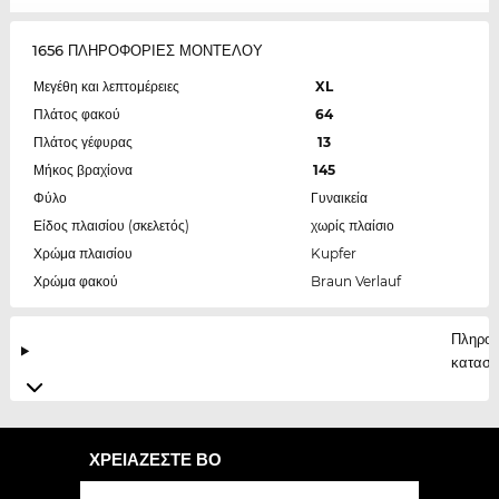
1656 ΠΛΗΡΟΦΟΡΙΕΣ ΜΟΝΤΕΛΟΥ
Μεγέθη και λεπτομέρειες
XL
Πλάτος φακού
64
Πλάτος γέφυρας
13
Μήκος βραχίονα
145
Φύλο
Γυναικεία
Είδος πλαισίου (σκελετός)
χωρίς πλαίσιο
Χρώμα πλαισίου
Kupfer
Χρώμα φακού
Braun Verlauf
Πληροφ
κατασκ
ΧΡΕΙΆΖΕΣΤΕ ΒΟ