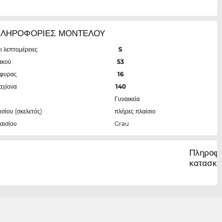
ΠΛΗΡΟΦΟΡΙΕΣ ΜΟΝΤΕΛΟΥ
ι λεπτομέρειες
S
ακού
53
έφυρας
16
αχίονα
140
Γυναικεία
ισίου (σκελετός)
πλήρες πλαίσιο
αισίου
Grau
Πληροφο
κατασκε