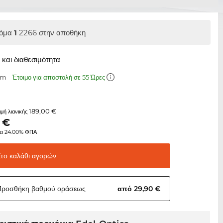
όμα
1
2266 στην αποθήκη
και διαθεσιμότητα
mm
Έτοιμο για αποστολή σε 55 Ώρες
189,00 €
τιμή λιανικής
€
ει 24.00% ΦΠΑ
Στο καλάθι
αγορών
Προσθήκη βαθμού
οράσεως
από 29,90 €