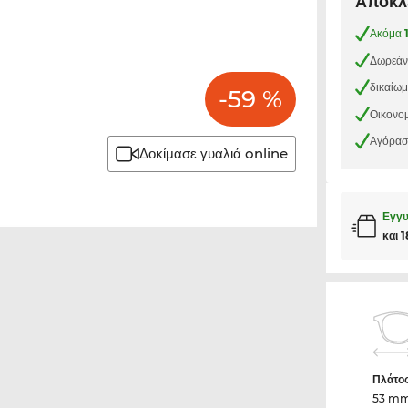
Αποκλε
Ακόμα
Δωρεάν
δικαίω
-59 %
Οικονομ
Αγόρασε
Δοκίμασε γυαλιά online
Εγγυ
και 
Πλάτο
53 m