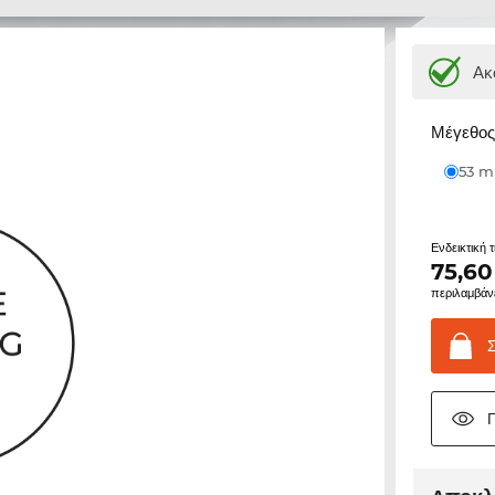
Ακ
Μέγεθος 
53 
Ενδεικτική 
75,60
περιλαμβάν