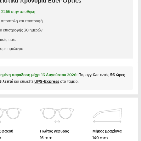
ιστικά προνόμια Edel-Optics
1
2266 στην αποθήκη
 αποστολή και επιστροφή
μα επιστροφής 30 ημερών
ικές τιμές
 με τιμολόγιο
ημένη παράδοση μέχρι
13 Αυγούστου 2026
:
Παραγγείλτε εντός
56 ώρες
18 λεπτά
και επιλέξτε
UPS-Express
στο ταμείο.
ς φακού
Πλάτος γέφυρας
Μήκος βραχίονα
m
16 mm
140 mm