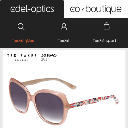
0
Γυαλιά ηλίου
Γυαλιά
Γυαλιά sport
391645
203