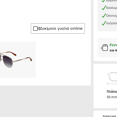
Δωρεάν
δικαίω
Οικονομ
Αγόρασε
Δοκίμασε γυαλιά online
Εγγυ
και 
Πλάτο
55 m