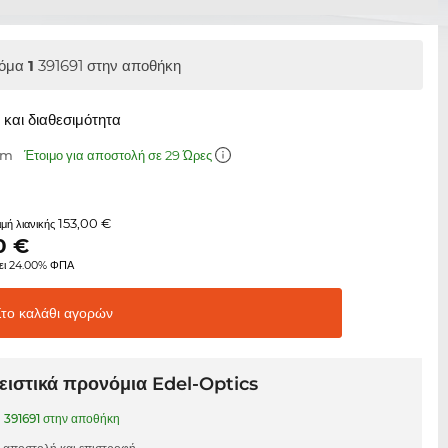
όμα
1
391691 στην αποθήκη
και διαθεσιμότητα
mm
Έτοιμο για αποστολή σε 29 Ώρες
153,00 €
τιμή λιανικής
0
€
ει 24.00% ΦΠΑ
Στο καλάθι
αγορών
ιστικά προνόμια Edel-Optics
1
391691 στην αποθήκη