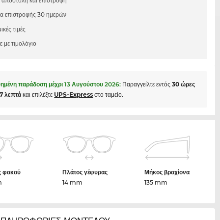
 αποστολή και επιστροφή
μα επιστροφής 30 ημερών
ικές τιμές
 με τιμολόγιο
ημένη παράδοση μέχρι
13 Αυγούστου 2026
:
Παραγγείλτε εντός
30 ώρες
47 λεπτά
και επιλέξτε
UPS-Express
στο ταμείο.
ς φακού
Πλάτος γέφυρας
Μήκος βραχίονα
m
14 mm
135 mm