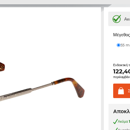
Ακ
Μέγεθος 
55 
Ενδεικτική 
122,4
περιλαμβάν
Αποκλε
Ακόμα