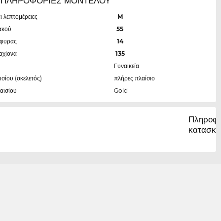
1 ΠΛΗΡΟΦΟΡΙΕΣ ΜΟΝΤΕΛΟΥ
ι λεπτομέρειες
M
ακού
55
έφυρας
14
αχίονα
135
Γυναικεία
ισίου (σκελετός)
πλήρες πλαίσιο
αισίου
Gold
Πληροφο
κατασκε