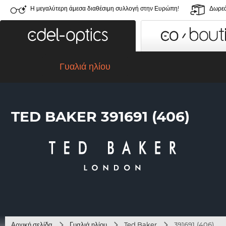
Η μεγαλύτερη άμεσα διαθέσιμη συλλογή στην Ευρώπη!
Δωρεά
Γυαλιά ηλίου
TED BAKER 391691 (406)
Αρχική σελίδα
Γυαλιά ηλίου
Ted Baker
391691 (406)