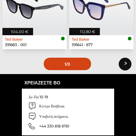
104,00 €
112,80 €
Ted Baker
Ted Baker
391683 - 001
391641 - 677
›
1
/2
ΧΡΕΙΆΖΕΣΤΕ ΒΟ
Δε-Πα 10-19
Κέντρο Βοήθειας
Υποβολή αιτήματος
+44 330 818 6761