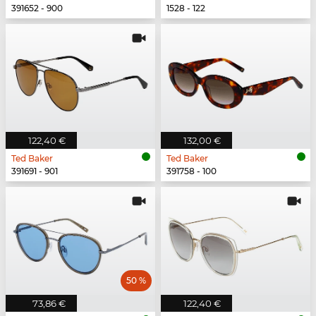
391652 - 900
1528 - 122
122,40 €
132,00 €
Ted Baker
Ted Baker
391691 - 901
391758 - 100
50 %
73,86 €
122,40 €