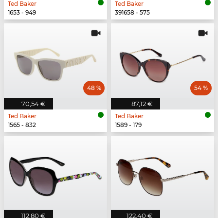
Ted Baker
Ted Baker
1653 - 949
391658 - 575
48 %
54 %
70,54 €
87,12 €
Ted Baker
Ted Baker
1565 - 832
1589 - 179
112,80 €
122,40 €