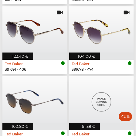
122,40 €
104,00 €
Ted Baker
Ted Baker
391691 - 406
391678 - 474
42 %
160,80 €
61,38 €
Ted Baker
Ted Baker