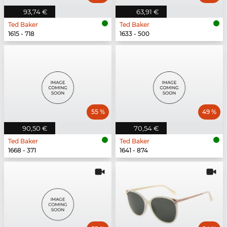
93,74 €
63,91 €
Ted Baker
Ted Baker
1615 - 718
1633 - 500
55 %
49 %
90,50 €
70,54 €
Ted Baker
Ted Baker
1668 - 371
1641 - 874