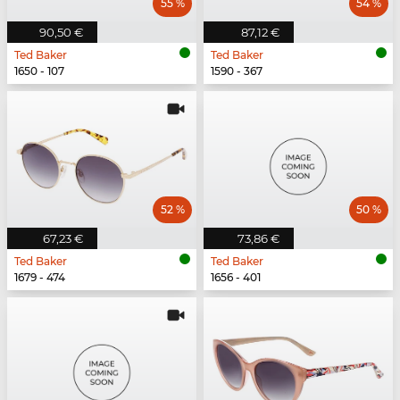
55 %
54 %
90,50 €
87,12 €
Ted Baker
Ted Baker
1650 - 107
1590 - 367
52 %
50 %
67,23 €
73,86 €
Ted Baker
Ted Baker
1679 - 474
1656 - 401