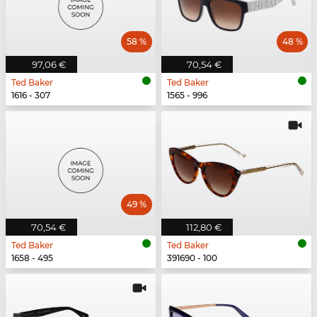
58 %
48 %
97,06 €
70,54 €
Ted Baker
Ted Baker
1616 - 307
1565 - 996
49 %
70,54 €
112,80 €
Ted Baker
Ted Baker
1658 - 495
391690 - 100