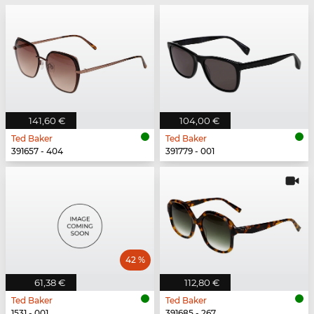
141,60 €
104,00 €
Ted Baker
Ted Baker
391657 - 404
391779 - 001
42 %
61,38 €
112,80 €
Ted Baker
Ted Baker
1531 - 001
391685 - 267