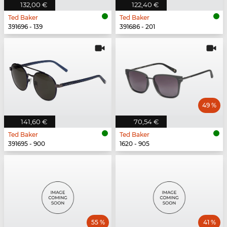
132,00 €
122,40 €
Ted Baker
Ted Baker
391696 - 139
391686 - 201
49 %
141,60 €
70,54 €
Ted Baker
Ted Baker
391695 - 900
1620 - 905
55 %
41 %