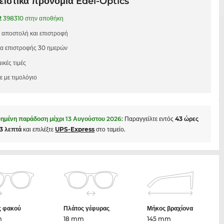
ιστικά προνόμια Edel-Optics
2
398310 στην αποθήκη
 αποστολή και επιστροφή
μα επιστροφής 30 ημερών
ικές τιμές
 με τιμολόγιο
ημένη παράδοση μέχρι
13 Αυγούστου 2026
:
Παραγγείλτε εντός
43 ώρες
23 λεπτά
και επιλέξτε
UPS-Express
στο ταμείο.
ς φακού
Πλάτος γέφυρας
Μήκος βραχίονα
m
18 mm
145 mm