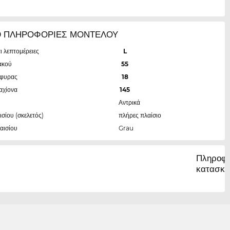
0 ΠΛΗΡΟΦΟΡΙΕΣ ΜΟΝΤΕΛΟΥ
ι λεπτομέρειες
L
ακού
55
έφυρας
18
αχίονα
145
Αντρικά
ισίου (σκελετός)
πλήρες πλαίσιο
αισίου
Grau
Πληροφο
κατασκε