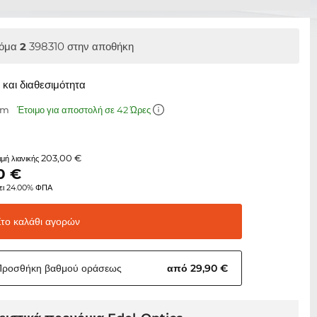
όμα
2
398310 στην αποθήκη
και διαθεσιμότητα
mm
Έτοιμο για αποστολή σε 42 Ώρες
203,00 €
τιμή λιανικής
0
€
ει 24.00% ΦΠΑ
Στο καλάθι
αγορών
Προσθήκη βαθμού
οράσεως
από 29,90 €