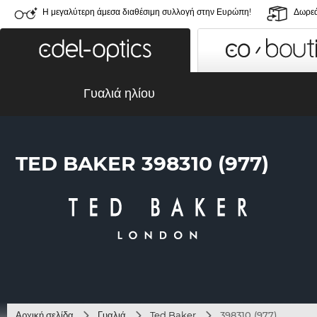
Η μεγαλύτερη άμεσα διαθέσιμη συλλογή στην Ευρώπη!
Δωρεά
Γυαλιά ηλίου
TED BAKER 398310 (977)
Αρχική σελίδα
Γυαλιά
Ted Baker
398310 (977)