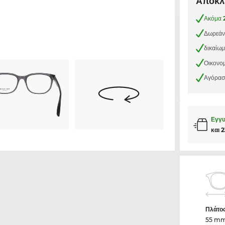
Αποκλε
Ακόμα
Δωρεάν
δικαίω
Οικονομ
Αγόρασε
Εγγυ
και 
Πλάτο
55 m