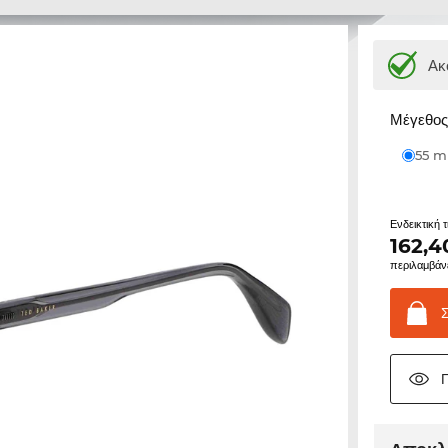
Ακ
Μέγεθος 
55 
Ενδεικτική 
162,4
περιλαμβάν