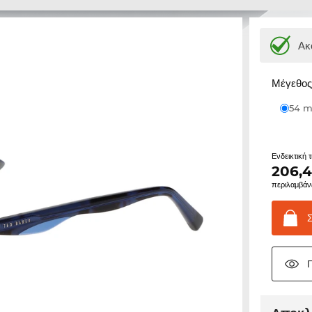
Ακ
Μέγεθος 
54
Ενδεικτική 
206,
περιλαμβάν