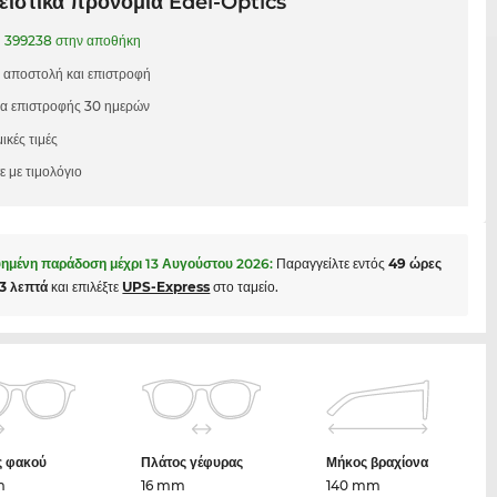
ιστικά προνόμια Edel-Optics
1
399238 στην αποθήκη
 αποστολή και επιστροφή
μα επιστροφής 30 ημερών
ικές τιμές
 με τιμολόγιο
ημένη παράδοση μέχρι
13 Αυγούστου 2026
:
Παραγγείλτε εντός
49 ώρες
33 λεπτά
και επιλέξτε
UPS-Express
στο ταμείο.
ς φακού
Πλάτος γέφυρας
Μήκος βραχίονα
m
16 mm
140 mm