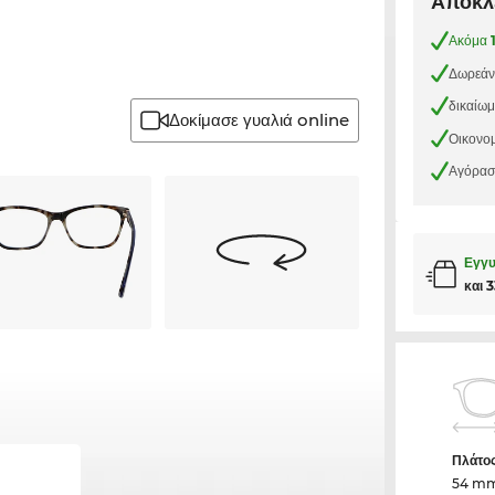
Αποκλε
Ακόμα
Δωρεάν
δικαίω
Δοκίμασε γυαλιά online
Οικονομ
Αγόρασε
Εγγυ
και 
Πλάτο
54 m