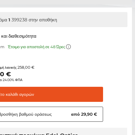
όμα
1
399238 στην αποθήκη
και διαθεσιμότητα
 mm
Έτοιμο για αποστολή σε 48 Ώρες
258,00 €
τιμή λιανικής
40
€
ει 24.00% ΦΠΑ
Στο καλάθι
αγορών
Προσθήκη βαθμού
οράσεως
από 29,90 €