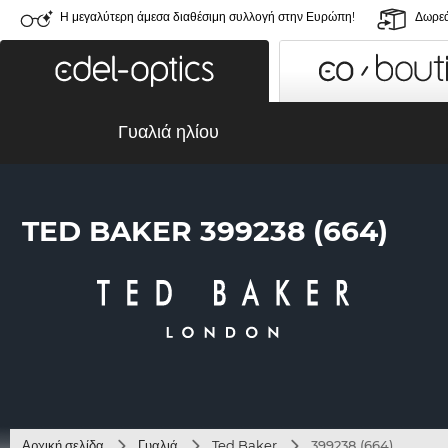
Η μεγαλύτερη άμεσα διαθέσιμη συλλογή στην Ευρώπη!
Δωρεά
Γυαλιά ηλίου
TED BAKER 399238 (664)
Αρχική σελίδα
Γυαλιά
Ted Baker
399238 (664)