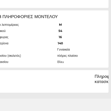
8 ΠΛΗΡΟΦΟΡΙΕΣ ΜΟΝΤΕΛΟΥ
ι λεπτομέρειες
M
ακού
54
έφυρας
16
αχίονα
140
Γυναικεία
ισίου (σκελετός)
πλήρες πλαίσιο
αισίου
Blau
Πληροφο
κατασκε