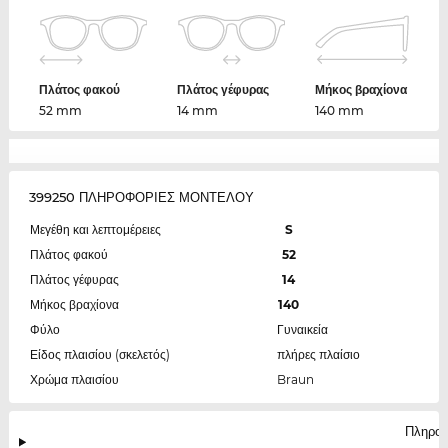
Πλάτος φακού
Πλάτος γέφυρας
Μήκος βραχίονα
52 mm
14 mm
140 mm
399250 ΠΛΗΡΟΦΟΡΙΕΣ ΜΟΝΤΕΛΟΥ
Μεγέθη και λεπτομέρειες
S
Πλάτος φακού
52
Πλάτος γέφυρας
14
Μήκος βραχίονα
140
Φύλο
Γυναικεία
Είδος πλαισίου (σκελετός)
πλήρες πλαίσιο
Χρώμα πλαισίου
Braun
Πληροφ