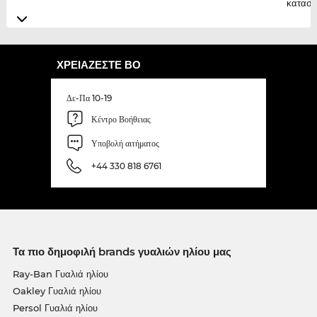
κατασκ
ΧΡΕΙΆΖΕΣΤΕ ΒΟ
Δε-Πα 10-19
Κέντρο Βοήθειας
Υποβολή αιτήματος
+44 330 818 6761
Τα πιο δημοφιλή brands γυαλιών ηλίου μας
Ray-Ban Γυαλιά ηλίου
Oakley Γυαλιά ηλίου
Persol Γυαλιά ηλίου