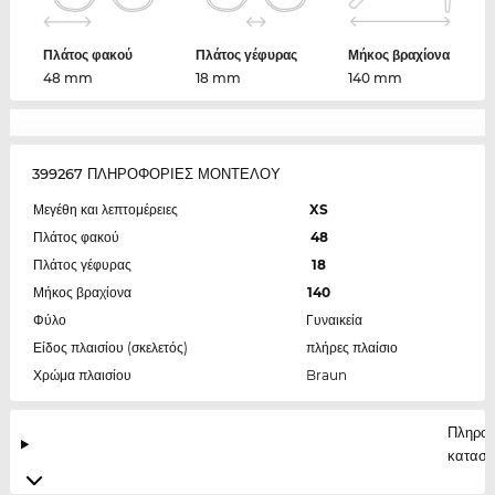
Πλάτος φακού
Πλάτος γέφυρας
Μήκος βραχίονα
48 mm
18 mm
140 mm
399267 ΠΛΗΡΟΦΟΡΙΕΣ ΜΟΝΤΕΛΟΥ
Μεγέθη και λεπτομέρειες
XS
Πλάτος φακού
48
Πλάτος γέφυρας
18
Μήκος βραχίονα
140
Φύλο
Γυναικεία
Είδος πλαισίου (σκελετός)
πλήρες πλαίσιο
Χρώμα πλαισίου
Braun
Πληροφ
κατασκ