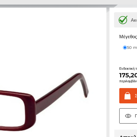
Ακ
Μέγεθος 
50
Ενδεικτική 
175,2
περιλαμβάν