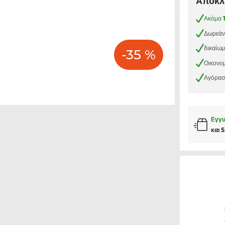
Αποκλε
Ακόμα
Δωρεάν
δικαίω
-35 %
Οικονομ
Αγόρασε
Εγγυ
και 