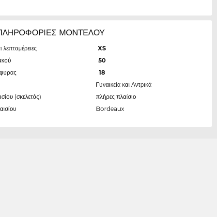
ΠΛΗΡΟΦΟΡΙΕΣ ΜΟΝΤΕΛΟΥ
ι λεπτομέρειες
XS
ακού
50
έφυρας
18
Γυναικεία και Αντρικά
ισίου (σκελετός)
πλήρες πλαίσιο
αισίου
Bordeaux