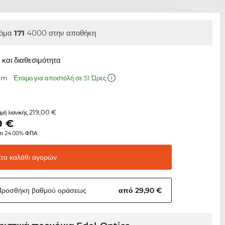
όμα
171
4000 στην αποθήκη
και διαθεσιμότητα
 mm
Έτοιμο για αποστολή σε 51 Ώρες
219,00 €
τιμή λιανικής
0
€
ει 24.00% ΦΠΑ
Στο καλάθι
αγορών
Προσθήκη βαθμού
οράσεως
από 29,90 €