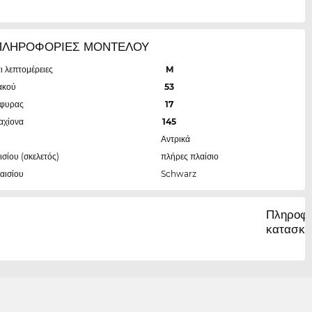
ΠΛΗΡΟΦΟΡΙΕΣ ΜΟΝΤΕΛΟΥ
ι λεπτομέρειες
M
ακού
53
έφυρας
17
αχίονα
145
Αντρικά
ισίου (σκελετός)
πλήρες πλαίσιο
αισίου
Schwarz
Πληροφο
κατασκε