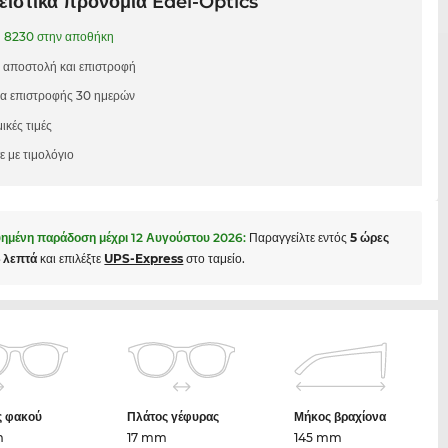
ιστικά προνόμια Edel-Optics
1
8230 στην αποθήκη
 αποστολή και επιστροφή
μα επιστροφής 30 ημερών
ικές τιμές
 με τιμολόγιο
ημένη παράδοση μέχρι
12 Αυγούστου 2026
:
Παραγγείλτε εντός
5 ώρες
4 λεπτά
και επιλέξτε
UPS-Express
στο ταμείο.
ς φακού
Πλάτος γέφυρας
Μήκος βραχίονα
m
17 mm
145 mm