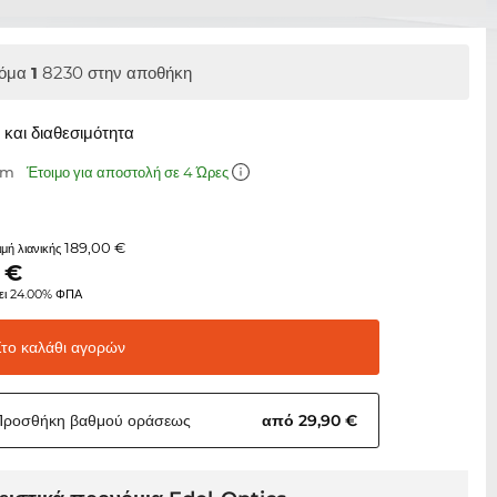
όμα
1
8230 στην αποθήκη
και διαθεσιμότητα
mm
Έτοιμο για αποστολή σε 4 Ώρες
189,00 €
τιμή λιανικής
€
ει 24.00% ΦΠΑ
Στο καλάθι
αγορών
Προσθήκη βαθμού
οράσεως
από 29,90 €