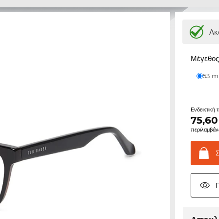
Ακ
Μέγεθος 
53 
Ενδεικτική 
75,60
περιλαμβάν