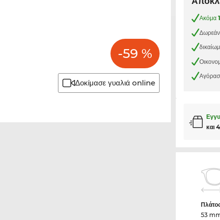
Αποκλε
Ακόμα
Δωρεάν
δικαίω
-59 %
Οικονομ
Αγόρασε
Δοκίμασε γυαλιά online
Εγγυ
και 
Πλάτο
53 m