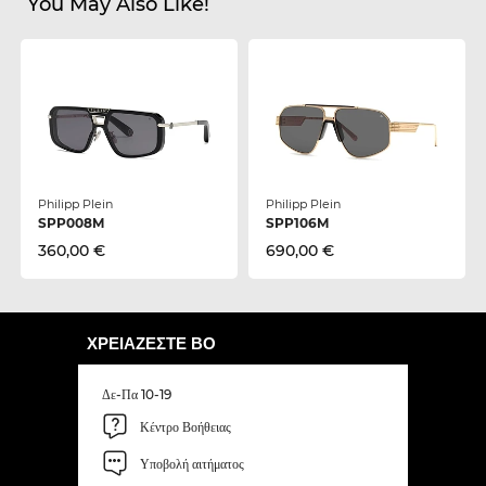
You May Also Like!
Philipp Plein
Philipp Plein
SPP008M
SPP106M
360,00 €
690,00 €
ΧΡΕΙΆΖΕΣΤΕ ΒΟ
Δε-Πα 10-19
Κέντρο Βοήθειας
Υποβολή αιτήματος