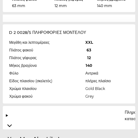
63 mm
12 mm
140 mm
D 2 0028/S ΠΛΗΡΟΦΟΡΙΕΣ ΜΟΝΤΕΛΟΥ
Μεγέθη και λεπτομέρειες
XXL
Πλάτος φακού
63
Πλάτος γέφυρας
12
Μήκος βραχίονα
140
Φύλο
Αντρικά
Είδος πλαισίου (σκελετός)
πλήρες πλαίσιο
Χρώμα πλαισίου
Gold Black
Χρώμα φακού
Grey
Πληροφ
κατασκ