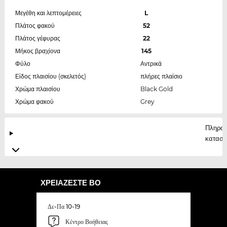
Μεγέθη και λεπτομέρειες
L
Πλάτος φακού
52
Πλάτος γέφυρας
22
Μήκος βραχίονα
145
Φύλο
Αντρικά
Είδος πλαισίου (σκελετός)
πλήρες πλαίσιο
Χρώμα πλαισίου
Black Gold
Χρώμα φακού
Grey
Πληροφ
κατασκ
ΧΡΕΙΆΖΕΣΤΕ ΒΟ
Δε-Πα 10-19
Κέντρο Βοήθειας