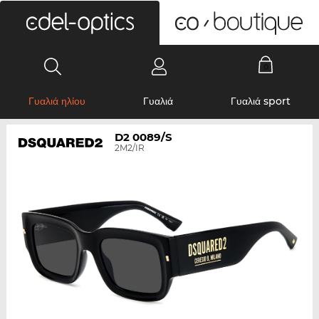
0
Γυαλιά ηλίου
Γυαλιά
Γυαλιά sport
D2 0089/S
2M2/IR