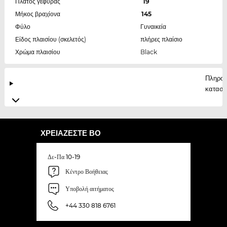
Πλάτος γέφυρας
19
Μήκος βραχίονα
145
Φύλο
Γυναικεία
Είδος πλαισίου (σκελετός)
πλήρες πλαίσιο
Χρώμα πλαισίου
Black
Πληροφ
κατασκ
ΧΡΕΙΆΖΕΣΤΕ ΒΟ
Δε-Πα 10-19
Κέντρο Βοήθειας
Υποβολή αιτήματος
+44 330 818 6761