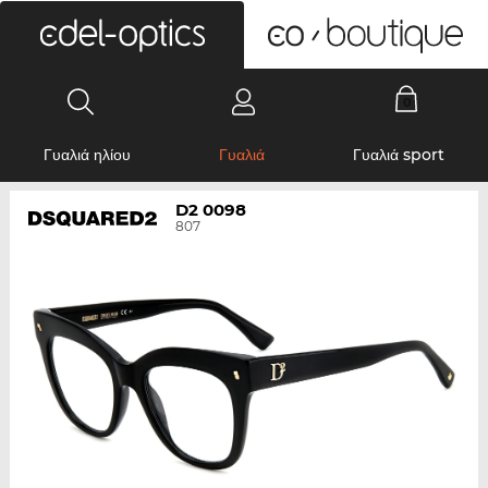
0
Γυαλιά ηλίου
Γυαλιά
Γυαλιά sport
D2 0098
807