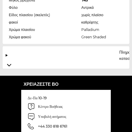
Μήκος βραχίονα
145
Φύλο
Αντρικά
Είδος πλαισίου (σκελετός)
χωρίς πλαίσιο
φακοί
καθρέφτης
Χρώμα πλαισίου
Palladium
Χρώμα φακού
Green Shaded
Πληροφ
κατασκ
ΧΡΕΙΆΖΕΣΤΕ ΒΟ
Δε-Πα 10-19
Κέντρο Βοήθειας
Υποβολή αιτήματος
+44 330 818 6761