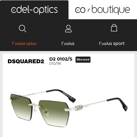
0
Γυαλιά ηλίου
Γυαλιά
Γυαλιά sport
D2 0102/S
Mirrored
010/9K