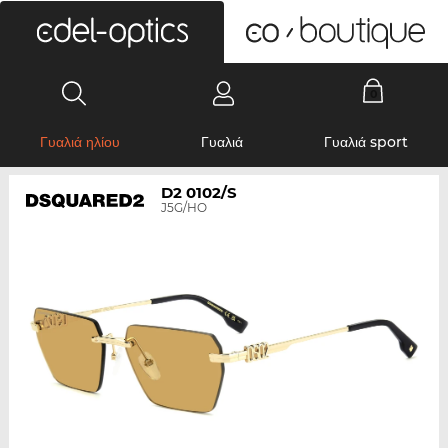
0
Γυαλιά ηλίου
Γυαλιά
Γυαλιά sport
D2 0102/S
J5G/HO