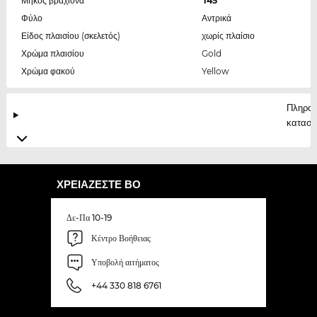
Μήκος βραχίονα
145
Φύλο
Αντρικά
Είδος πλαισίου (σκελετός)
χωρίς πλαίσιο
Χρώμα πλαισίου
Gold
Χρώμα φακού
Yellow
Πληροφ
κατασκ
ΧΡΕΙΆΖΕΣΤΕ ΒΟ
Δε-Πα 10-19
Κέντρο Βοήθειας
Υποβολή αιτήματος
+44 330 818 6761