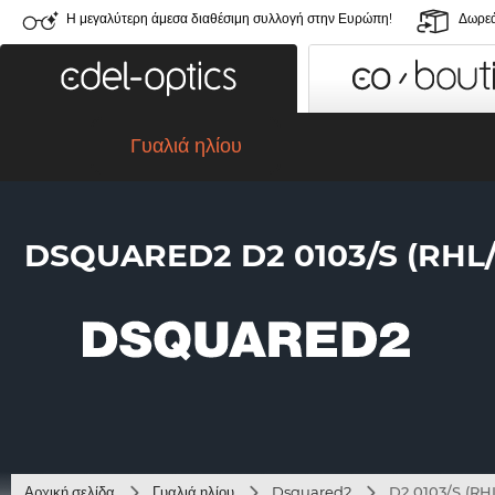
Η μεγαλύτερη άμεσα διαθέσιμη συλλογή στην Ευρώπη!
Δωρεά
Γυαλιά ηλίου
DSQUARED2 D2 0103/S (RHL
Αρχική σελίδα
Γυαλιά ηλίου
Dsquared2
D2 0103/S (RH