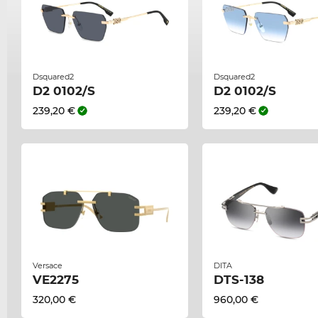
Dsquared2
Dsquared2
D2 0102/S
D2 0102/S
239,20 €
239,20 €
Versace
DITA
VE2275
DTS-138
320,00 €
960,00 €