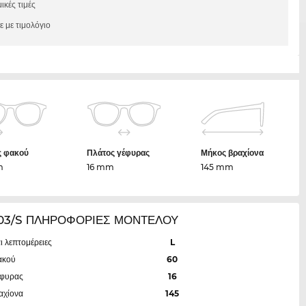
ικές τιμές
 με τιμολόγιο
ς φακού
Πλάτος γέφυρας
Μήκος βραχίονα
m
16 mm
145 mm
103/S ΠΛΗΡΟΦΟΡΙΕΣ ΜΟΝΤΕΛΟΥ
ι λεπτομέρειες
L
ακού
60
έφυρας
16
αχίονα
145