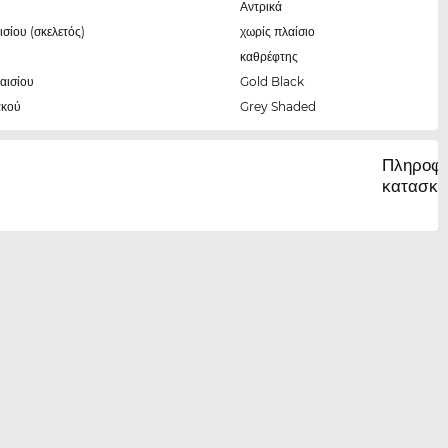
Αντρικά
ισίου (σκελετός)
χωρίς πλαίσιο
καθρέφτης
αισίου
Gold Black
ακού
Grey Shaded
Πληροφο
κατασκε