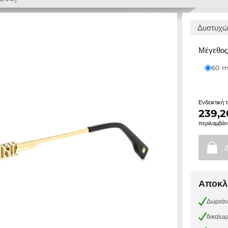
Δυστυχώς
Μέγεθος 
60
Ενδεικτική 
239,2
περιλαμβάν
Αποκλε
Δωρεάν
δικαίω