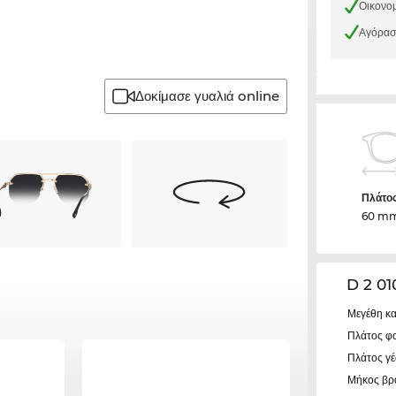
Οικονομ
Αγόρασε
Δοκίμασε γυαλιά online
Πλάτο
60 m
D 2 0
Μεγέθη κα
Πλάτος φ
Πλάτος γ
Μήκος βρ