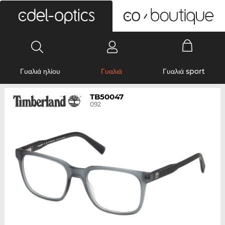
0
Γυαλιά ηλίου
Γυαλιά
Γυαλιά sport
TB50047
092