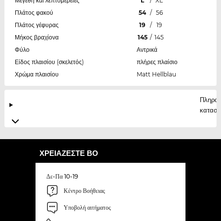
Μεγέθη και λεπτομέρειες
L
/
XL
Πλάτος φακού
54
/
56
Πλάτος γέφυρας
19
/
19
Μήκος βραχίονα
145
/
145
Φύλο
Αντρικά
Είδος πλαισίου (σκελετός)
πλήρες πλαίσιο
Χρώμα πλαισίου
Matt Hellblau
Πληροφ
κατασκ
ΧΡΕΙΆΖΕΣΤΕ ΒΟ
Δε-Πα 10-19
Κέντρο Βοήθειας
Υποβολή αιτήματος