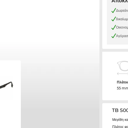
Αποκλε
Δωρεάν
δικαίω
Οικονομ
Αγόρασε
Πλάτο
55 m
TB 50
Μεγέθη κα
Πλάτος φ