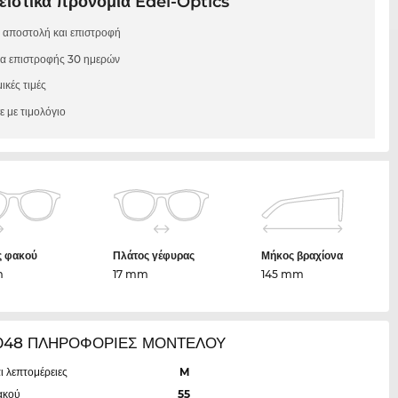
ιστικά προνόμια Edel-Optics
 αποστολή και επιστροφή
μα επιστροφής 30 ημερών
ικές τιμές
 με τιμολόγιο
ς φακού
Πλάτος γέφυρας
Μήκος βραχίονα
m
17 mm
145 mm
048 ΠΛΗΡΟΦΟΡΙΕΣ ΜΟΝΤΕΛΟΥ
ι λεπτομέρειες
M
ακού
55