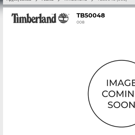
TB50048
008