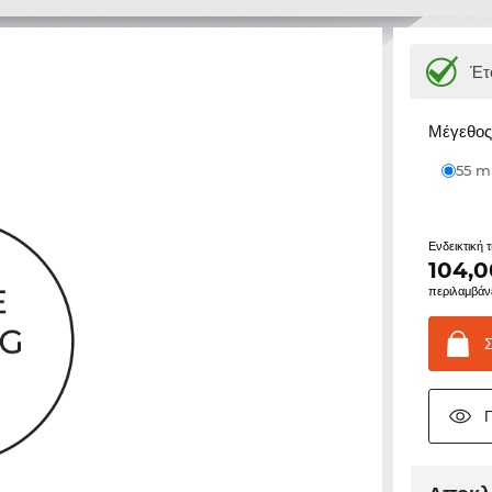
Έτ
Μέγεθος 
55 
Ενδεικτική 
104,0
περιλαμβάν