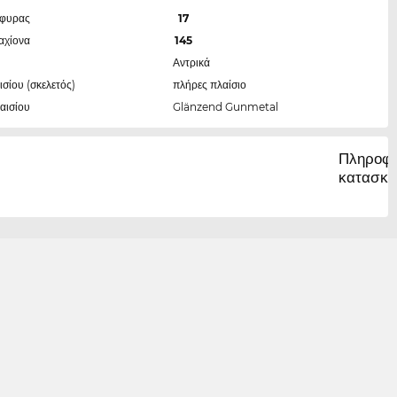
έφυρας
17
αχίονα
145
Αντρικά
ισίου (σκελετός)
πλήρες πλαίσιο
αισίου
Glänzend Gunmetal
Πληροφο
κατασκε