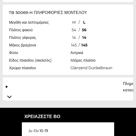
TB 50069-H ΠΛΗΡΟΦΟΡΙΕΣ ΜΟΝΤΕΛΟΥ
Μεγέθη και λεπτομέρειες
M
/
L
Πλάτος φακού
54
/
56
Πλάτος γέφυρας
14
/
14
Μήκος βραχίονα
145
/
145
Φύλο
Αντρικά
Είδος πλαισίου (σκελετός)
πλήρες πλαίσιο
Χρώμα πλαισίου
Glänzend Dunkelbraun
Πληροφ
κατασκ
ΧΡΕΙΆΖΕΣΤΕ ΒΟ
Δε-Πα 10-19