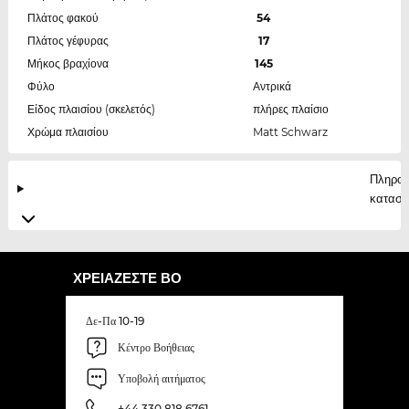
Πλάτος φακού
54
Πλάτος γέφυρας
17
Μήκος βραχίονα
145
Φύλο
Αντρικά
Είδος πλαισίου (σκελετός)
πλήρες πλαίσιο
Χρώμα πλαισίου
Matt Schwarz
Πληροφ
κατασκ
ΧΡΕΙΆΖΕΣΤΕ ΒΟ
Δε-Πα 10-19
Κέντρο Βοήθειας
Υποβολή αιτήματος
+44 330 818 6761