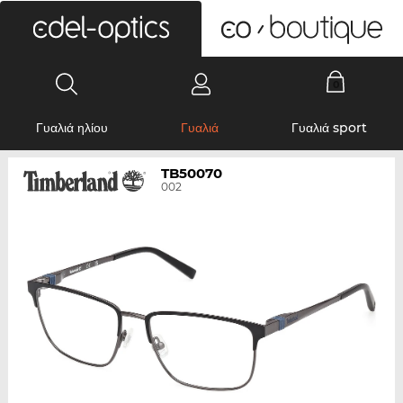
0
Γυαλιά ηλίου
Γυαλιά
Γυαλιά sport
TB50070
002