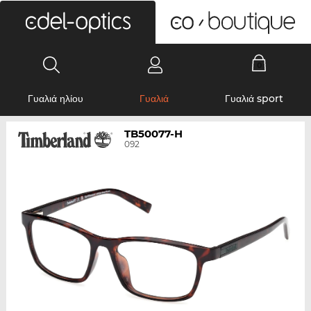
0
Γυαλιά ηλίου
Γυαλιά
Γυαλιά sport
TB50077-H
092