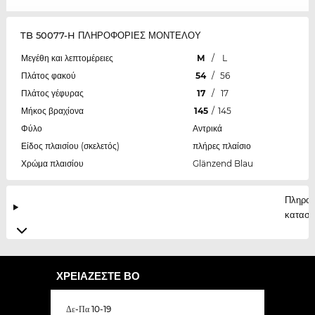
TB 50077-H ΠΛΗΡΟΦΟΡΙΕΣ ΜΟΝΤΕΛΟΥ
Μεγέθη και λεπτομέρειες
M
/
L
Πλάτος φακού
54
/
56
Πλάτος γέφυρας
17
/
17
Μήκος βραχίονα
145
/
145
Φύλο
Αντρικά
Είδος πλαισίου (σκελετός)
πλήρες πλαίσιο
Χρώμα πλαισίου
Glänzend Blau
Πληροφ
κατασκ
ΧΡΕΙΆΖΕΣΤΕ ΒΟ
Δε-Πα 10-19