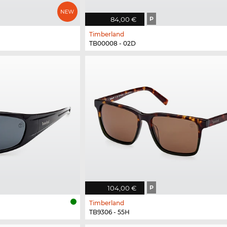
84,00 €
P
Timberland
TB00008 - 02D
104,00 €
P
Timberland
TB9306 - 55H