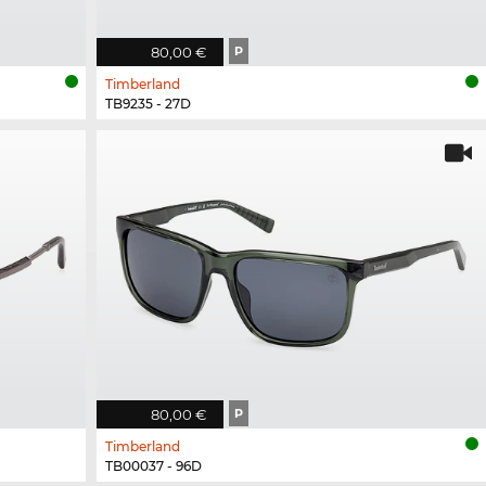
80,00 €
P
Timberland
TB9235 - 27D
80,00 €
P
Timberland
TB00037 - 96D