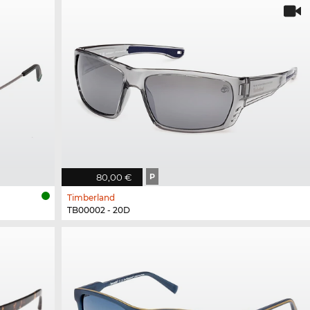
80,00 €
P
Timberland
TB00002 - 20D