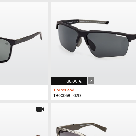
88,00 €
P
Timberland
TB00068 - 02D