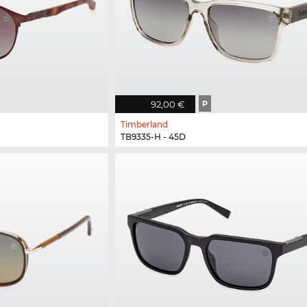
92,00 €
P
Timberland
TB9335-H - 45D