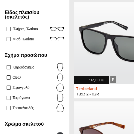
Είδος πλαισίου
(σκελετός)
Πλήρες Πλαίσιο
Μισό Πλαίσιο
Σχήμα προσώπου
Καρδιόσχημο
Οβάλ
92,00 €
P
Στρογγυλό
Timberland
TB9312 - 02R
Τετράγωνο
Τραπεζοειδές
Χρώμα σκελετού