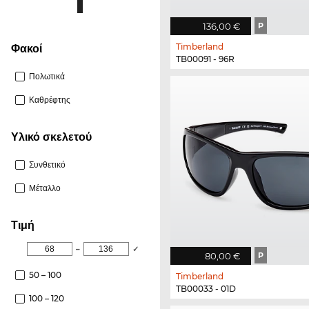
136,00 €
P
Timberland
φακοί
TB00091 - 96R
Πολωτικά
Καθρέφτης
Υλικό σκελετού
Συνθετικό
Μέταλλο
Τιμή
–
✓
80,00 €
P
50 – 100
Timberland
TB00033 - 01D
100 – 120