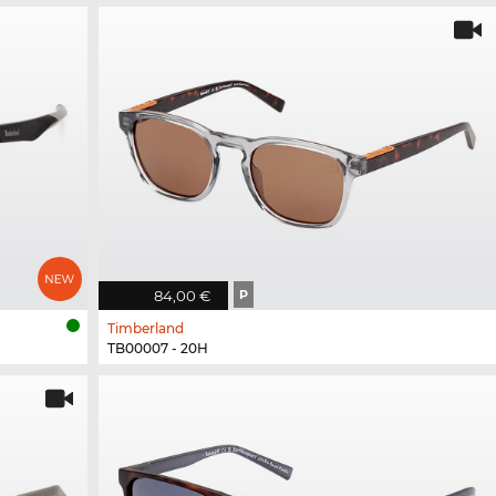
84,00 €
P
Timberland
TB00007 - 20H