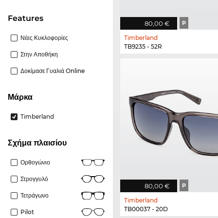
Features
80,00 €
P
Νέες Κυκλοφορίες
Timberland
TB9235 - 52R
Στην Αποθήκη
Δοκίμασε Γυαλιά Online
Μάρκα
Timberland
Σχήμα πλαισίου
Ορθογώνιο
Στρογγυλό
80,00 €
P
Τετράγωνο
Timberland
TB00037 - 20D
Pilot