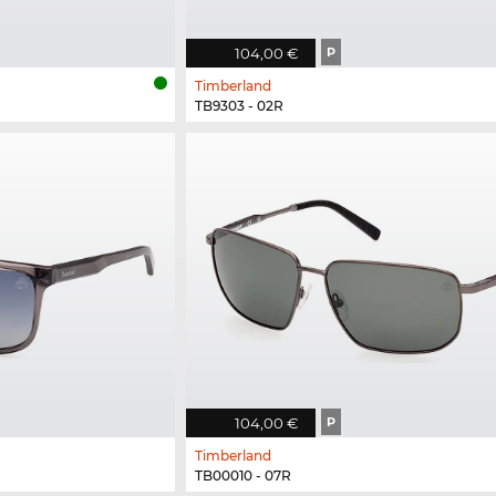
104,00 €
P
Timberland
TB9303 - 02R
104,00 €
P
Timberland
TB00010 - 07R