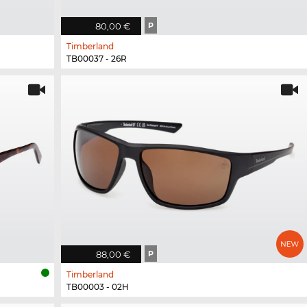
80,00 €
P
Timberland
TB00037 - 26R
88,00 €
P
Timberland
TB00003 - 02H