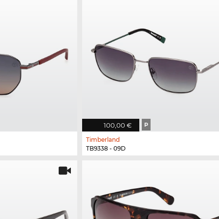
100,00 €
P
Timberland
TB9338 - 09D