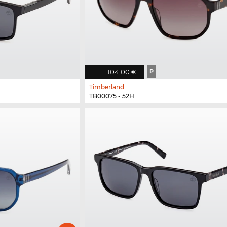
104,00 €
P
Timberland
TB00075 - 52H