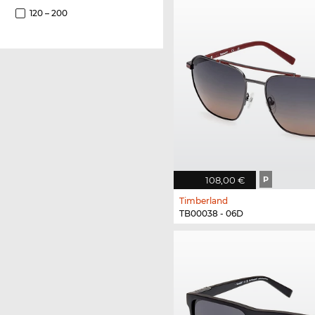
120 – 200
108,00 €
P
Timberland
TB00038 - 06D