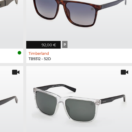
92,00 €
P
Timberland
TB9312 - 52D