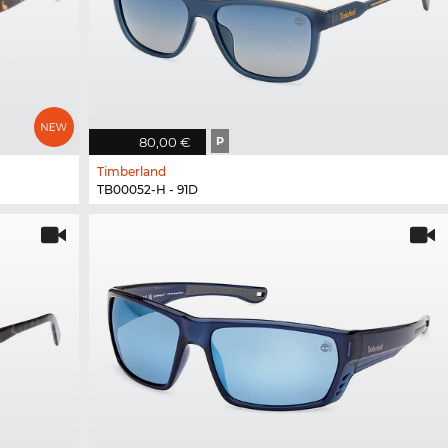
80,00 €
P
Timberland
TB00052-H - 91D