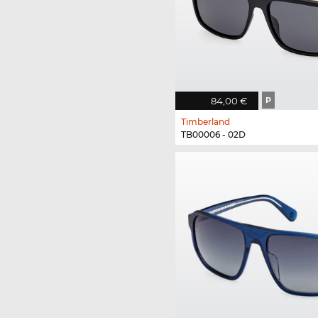
84,00 €
P
Timberland
TB00006 - 02D