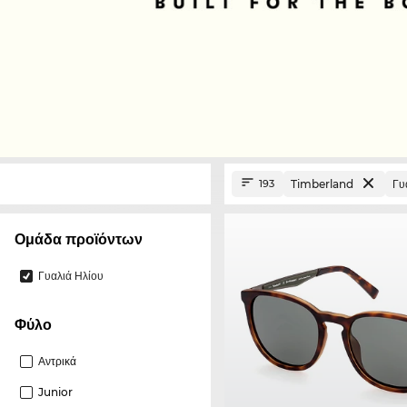
Timberland
Γυ
193
Ομάδα προϊόντων
Γυαλιά Ηλίου
Φύλο
Αντρικά
Junior