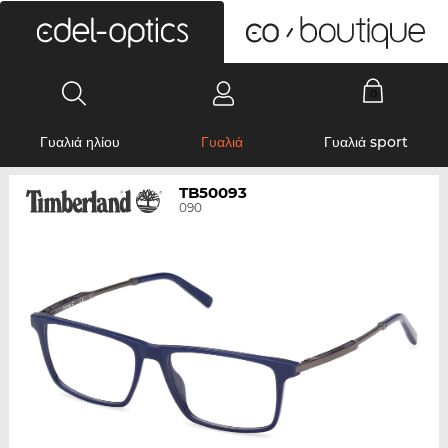
0
Γυαλιά ηλίου
Γυαλιά
Γυαλιά sport
TB50093
090