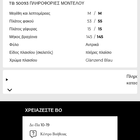
TB 50093 ΠΛΗΡΟΦΟΡΙΕΣ ΜΟΝΤΕΛΟΥ
Μεγέθη και λεπτομέρειες
M
/
M
Πλάτος φακού
53
/
55
Πλάτος γέφυρας
15
/
15
Μήκος βραχίονα
145
/
145
Φύλο
Αντρικά
Είδος πλαισίου (σκελετός)
πλήρες πλαίσιο
Χρώμα πλαισίου
Glänzend Blau
Πληροφ
κατασκ
ΧΡΕΙΆΖΕΣΤΕ ΒΟ
Δε-Πα 10-19
Κέντρο Βοήθειας