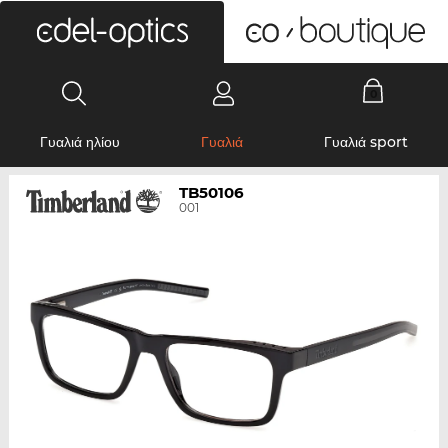
0
Γυαλιά ηλίου
Γυαλιά
Γυαλιά sport
TB50106
001