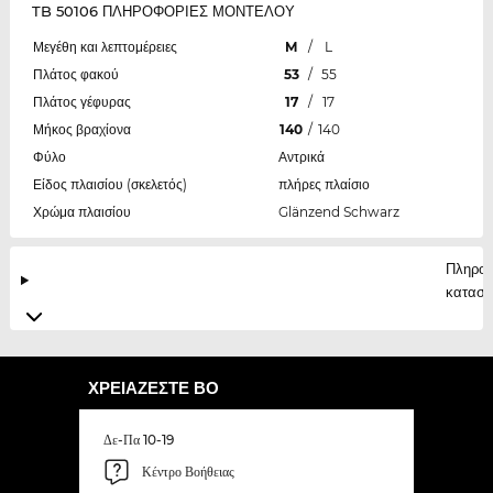
TB 50106 ΠΛΗΡΟΦΟΡΙΕΣ ΜΟΝΤΕΛΟΥ
Μεγέθη και λεπτομέρειες
M
/
L
Πλάτος φακού
53
/
55
Πλάτος γέφυρας
17
/
17
Μήκος βραχίονα
140
/
140
Φύλο
Αντρικά
Είδος πλαισίου (σκελετός)
πλήρες πλαίσιο
Χρώμα πλαισίου
Glänzend Schwarz
Πληροφ
κατασκ
ΧΡΕΙΆΖΕΣΤΕ ΒΟ
Δε-Πα 10-19
Κέντρο Βοήθειας