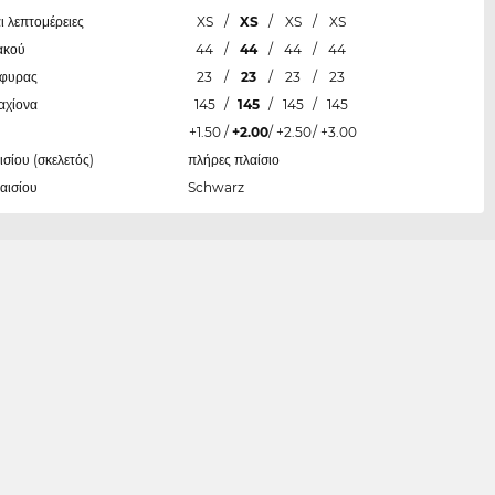
ι λεπτομέρειες
XS
/
XS
/
XS
/
XS
ακού
44
/
44
/
44
/
44
έφυρας
23
/
23
/
23
/
23
αχίονα
145
/
145
/
145
/
145
+1.50
/
+2.00
/
+2.50
/
+3.00
ισίου (σκελετός)
πλήρες πλαίσιο
αισίου
Schwarz