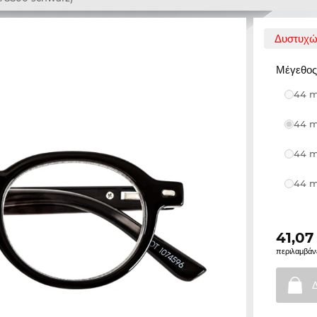
Δυστυχώς
Μέγεθος,
44 m
44 m
44 m
44 m
41,07
περιλαμβάν