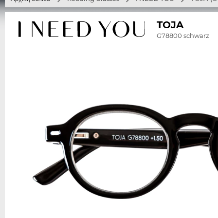
TOJA
G78800 schwarz