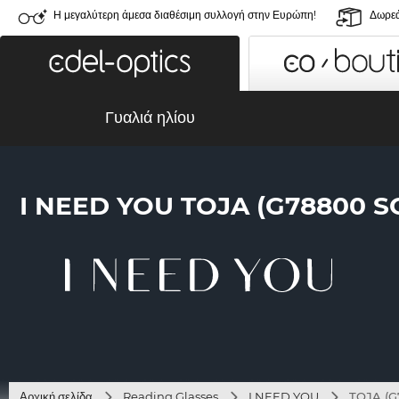
Η μεγαλύτερη άμεσα διαθέσιμη συλλογή στην Ευρώπη!
Δωρεά
Γυαλιά ηλίου
I NEED YOU TOJA (G78800 
Αρχική σελίδα
Reading Glasses
I NEED YOU
TOJA (G