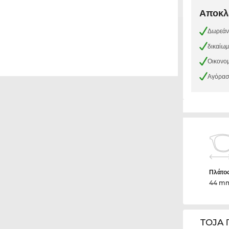
Αποκλε
Δωρεάν
δικαίω
Οικονομ
Αγόρασε
Πλάτο
44 m
TOJA 