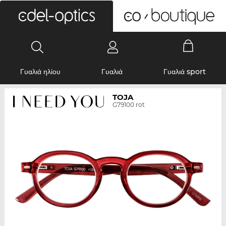
0
Γυαλιά ηλίου
Γυαλιά
Γυαλιά sport
TOJA
G79100 rot