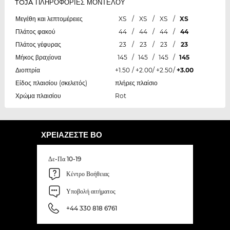
TOJA ΠΛΗΡΟΦΟΡΙΕΣ ΜΟΝΤΕΛΟΥ
Μεγέθη και λεπτομέρειες
XS
/
XS
/
XS
/
XS
Πλάτος φακού
44
/
44
/
44
/
44
Πλάτος γέφυρας
23
/
23
/
23
/
23
Μήκος βραχίονα
145
/
145
/
145
/
145
Διοπτρία
+1.50
/
+2.00
/
+2.50
/
+3.00
Είδος πλαισίου (σκελετός)
πλήρες πλαίσιο
Χρώμα πλαισίου
Rot
ΧΡΕΙΆΖΕΣΤΕ ΒΟ
Δε-Πα 10-19
Κέντρο Βοήθειας
Υποβολή αιτήματος
+44 330 818 6761