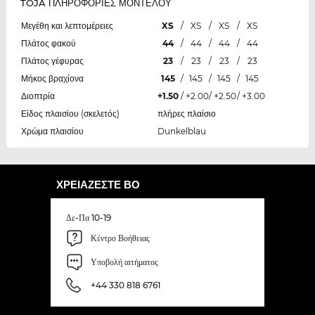
TOJA ΠΛΗΡΟΦΟΡΙΕΣ ΜΟΝΤΕΛΟΥ
Μεγέθη και λεπτομέρειες
XS
/
XS
/
XS
/
XS
Πλάτος φακού
44
/
44
/
44
/
44
Πλάτος γέφυρας
23
/
23
/
23
/
23
Μήκος βραχίονα
145
/
145
/
145
/
145
Διοπτρία
+1.50
/
+2.00
/
+2.50
/
+3.00
Είδος πλαισίου (σκελετός)
πλήρες πλαίσιο
Χρώμα πλαισίου
Dunkelblau
ΧΡΕΙΆΖΕΣΤΕ ΒΟ
Δε-Πα 10-19
Κέντρο Βοήθειας
Υποβολή αιτήματος
+44 330 818 6761