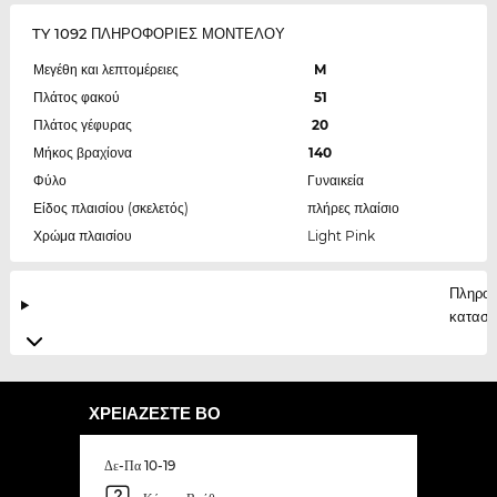
TY 1092 ΠΛΗΡΟΦΟΡΙΕΣ ΜΟΝΤΕΛΟΥ
Μεγέθη και λεπτομέρειες
M
Πλάτος φακού
51
Πλάτος γέφυρας
20
Μήκος βραχίονα
140
Φύλο
Γυναικεία
Είδος πλαισίου (σκελετός)
πλήρες πλαίσιο
Χρώμα πλαισίου
Light Pink
Πληροφ
κατασκ
ΧΡΕΙΆΖΕΣΤΕ ΒΟ
Δε-Πα 10-19