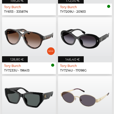
159,20 €
172,00 €
Tory Burch
Tory Burch
TY6113 - 33587N
TY7209U - 201613
128,80 €
146,40 €
Tory Burch
Tory Burch
TY7233U - 196413
TY7214U - 17098G