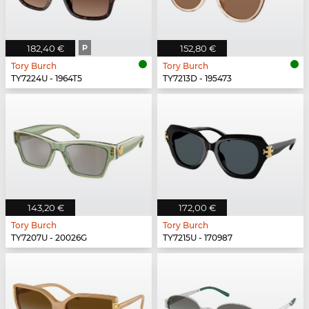
182,40 €
P
152,80 €
Tory Burch
Tory Burch
TY7224U - 1964T5
TY7213D - 195473
143,20 €
172,00 €
Tory Burch
Tory Burch
TY7207U - 20026G
TY7215U - 170987