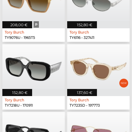
208,00 €
P
152,80 €
Tory Burch
Tory Burch
TY9076U - 1965T5
TY6116 - 327411
152,80 €
137,60 €
Tory Burch
Tory Burch
TY7218U - 170911
TY7235D - 197773