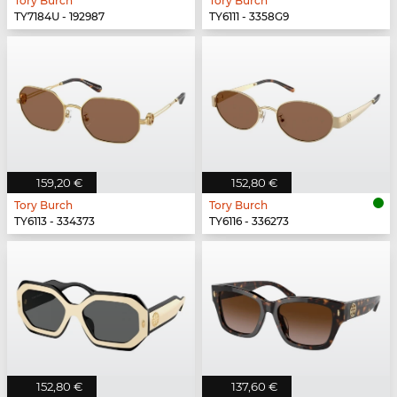
Tory Burch
Tory Burch
TY7184U - 192987
TY6111 - 3358G9
159,20 €
152,80 €
Tory Burch
Tory Burch
TY6113 - 334373
TY6116 - 336273
152,80 €
137,60 €