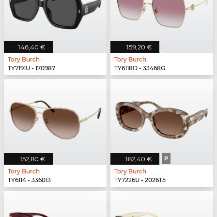
146,40 €
159,20 €
Tory Burch
Tory Burch
TY7191U - 170987
TY6118D - 33468G
152,80 €
182,40 €
P
Tory Burch
Tory Burch
TY6114 - 336013
TY7226U - 2026T5