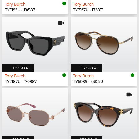
Tory Burch
Tory Burch
TY7192U - 196187
TY7167U - 172813
137,60 €
152,80 €
Tory Burch
Tory Burch
TY7187U - 170987
TY6089 - 330413