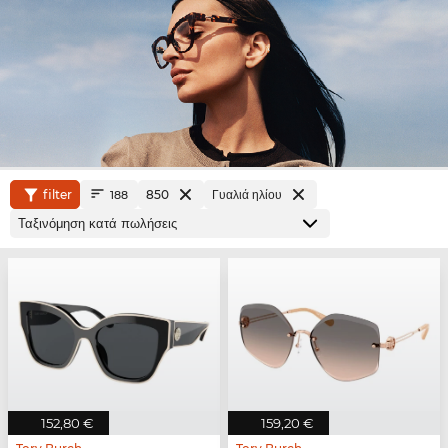
filter
850
Γυαλιά ηλίου
188
152,80 €
159,20 €