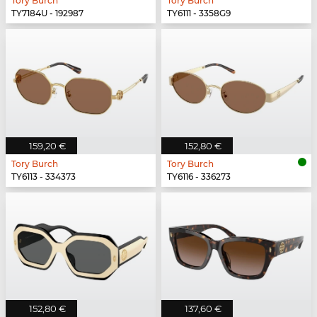
Tory Burch
Tory Burch
TY7184U - 192987
TY6111 - 3358G9
159,20 €
152,80 €
Tory Burch
Tory Burch
TY6113 - 334373
TY6116 - 336273
152,80 €
137,60 €