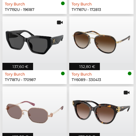
Tory Burch
Tory Burch
TY7192U - 196187
TY7167U - 172813
137,60 €
152,80 €
Tory Burch
Tory Burch
TY7187U - 170987
TY6089 - 330413