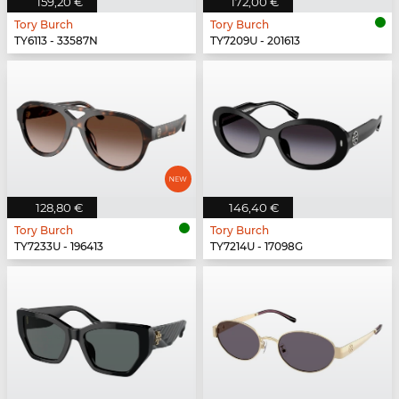
159,20 €
172,00 €
Tory Burch
Tory Burch
TY6113 - 33587N
TY7209U - 201613
128,80 €
146,40 €
Tory Burch
Tory Burch
TY7233U - 196413
TY7214U - 17098G