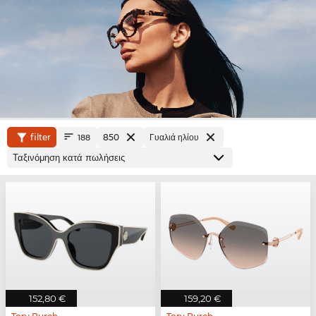
filter
850
Γυαλιά ηλίου
188
152,80 €
159,20 €