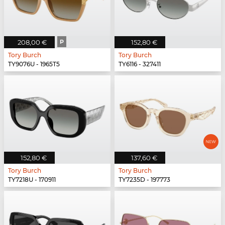
208,00 €
P
152,80 €
Tory Burch
Tory Burch
TY9076U - 1965T5
TY6116 - 327411
152,80 €
137,60 €
Tory Burch
Tory Burch
TY7218U - 170911
TY7235D - 197773