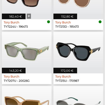
182,40 €
P
152,80 €
Tory Burch
Tory Burch
TY7224U - 1964T5
TY7213D - 195473
143,20 €
172,00 €
Tory Burch
Tory Burch
TY7207U - 20026G
TY7215U - 170987