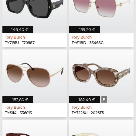
146,40 €
159,20 €
Tory Burch
Tory Burch
TY7191U - 170987
TY6118D - 33468G
152,80 €
182,40 €
P
Tory Burch
Tory Burch
TY6114 - 336013
TY7226U - 2026T5