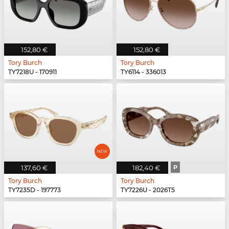
152,80 €
152,80 €
Tory Burch
Tory Burch
TY7218U - 170911
TY6114 - 336013
137,60 €
182,40 €
P
Tory Burch
Tory Burch
TY7235D - 197773
TY7226U - 2026T5