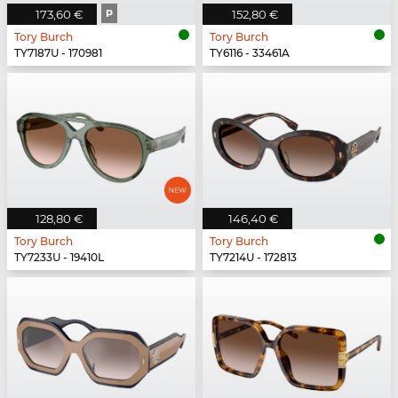
173,60 €
P
152,80 €
Tory Burch
Tory Burch
TY7187U - 170981
TY6116 - 33461A
128,80 €
146,40 €
Tory Burch
Tory Burch
TY7233U - 19410L
TY7214U - 172813