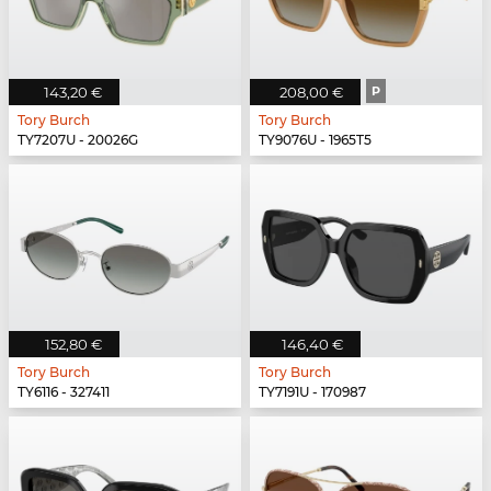
143,20 €
208,00 €
P
Tory Burch
Tory Burch
TY7207U - 20026G
TY9076U - 1965T5
152,80 €
146,40 €
Tory Burch
Tory Burch
TY6116 - 327411
TY7191U - 170987