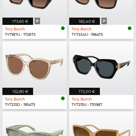
173,60 €
P
182,40 €
P
Tory Burch
Tory Burch
TY7187U - 1728T5
TY7224U - 1964T5
152,80 €
172,00 €
Tory Burch
Tory Burch
TY7213D - 195473
TY7215U - 170987