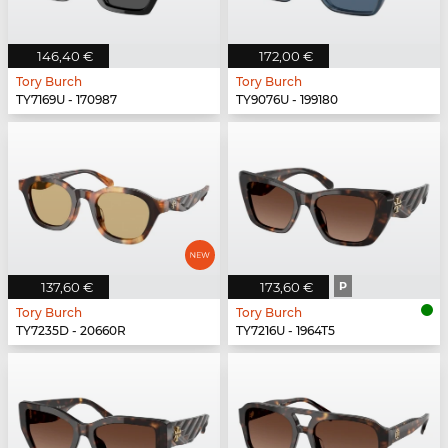
146,40 €
172,00 €
Tory Burch
Tory Burch
TY7169U - 170987
TY9076U - 199180
137,60 €
173,60 €
P
Tory Burch
Tory Burch
TY7235D - 20660R
TY7216U - 1964T5