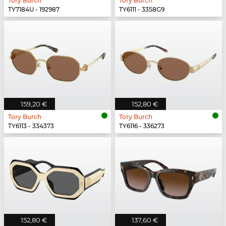
Tory Burch
Tory Burch
TY7184U - 192987
TY6111 - 3358G9
159,20 €
152,80 €
Tory Burch
Tory Burch
TY6113 - 334373
TY6116 - 336273
152,80 €
137,60 €