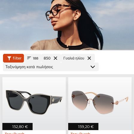
filter
850
Γυαλιά ηλίου
188
152,80 €
159,20 €