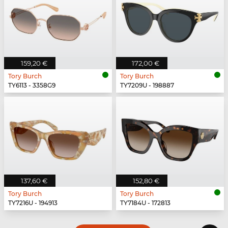
159,20 €
172,00 €
Tory Burch
Tory Burch
TY6113 - 3358G9
TY7209U - 198887
137,60 €
152,80 €
Tory Burch
Tory Burch
TY7216U - 194913
TY7184U - 172813