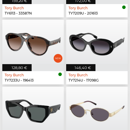
159,20 €
172,00 €
Tory Burch
Tory Burch
TY6113 - 33587N
TY7209U - 201613
128,80 €
146,40 €
Tory Burch
Tory Burch
TY7233U - 196413
TY7214U - 17098G