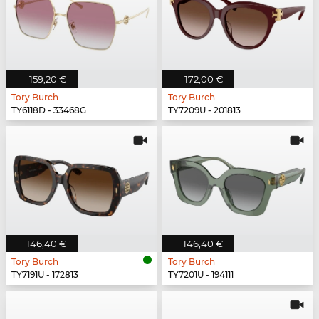
159,20 €
172,00 €
Tory Burch
Tory Burch
TY6118D - 33468G
TY7209U - 201813
146,40 €
146,40 €
Tory Burch
Tory Burch
TY7191U - 172813
TY7201U - 194111