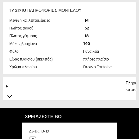
TY 2171U ΠΛΗΡΟΦΟΡΙΕΣ ΜΟΝΤΕΛΟΥ
Μεγέθη και λεπτομέρειες
M
Πλάτος φακού
52
Πλάτος γέφυρας
18
Μήκος βραχίονα
140
Φύλο
Γυναικεία
Είδος πλαισίου (σκελετός)
πλήρες πλαίσιο
Χρώμα πλαισίου
Brown Tortoise
Πληροφ
κατασκ
ΧΡΕΙΆΖΕΣΤΕ ΒΟ
Δε-Πα 10-19