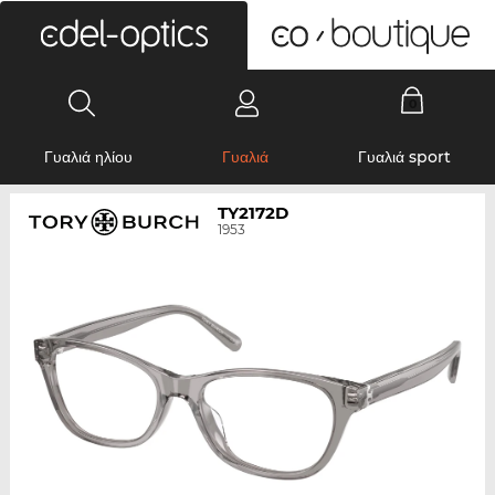
0
Γυαλιά ηλίου
Γυαλιά
Γυαλιά sport
TY2172D
1953