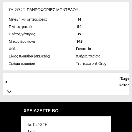
TY 2172D ΠΛΗΡΟΦΟΡΙΕΣ ΜΟΝΤΕΛΟΥ
Μεγέθη και λεπτομέρειες
M
Πλάτος φακού
54
Πλάτος γέφυρας
17
Μήκος βραχίονα
145
Φύλο
Γυναικεία
Είδος πλαισίου (σκελετός)
πλήρες πλαίσιο
Χρώμα πλαισίου
Transparent Grey
Πληροφ
κατασκ
ΧΡΕΙΆΖΕΣΤΕ ΒΟ
Δε-Πα 10-19