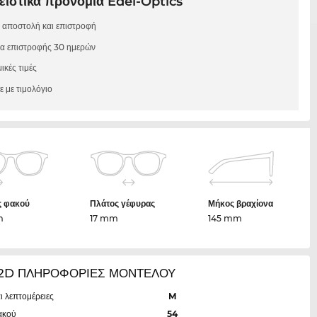
ιστικά προνόμια Edel-Optics
 αποστολή και επιστροφή
μα επιστροφής 30 ημερών
ικές τιμές
 με τιμολόγιο
ς φακού
Πλάτος γέφυρας
Μήκος βραχίονα
m
17 mm
145 mm
72D ΠΛΗΡΟΦΟΡΙΕΣ ΜΟΝΤΕΛΟΥ
ι λεπτομέρειες
M
ακού
54