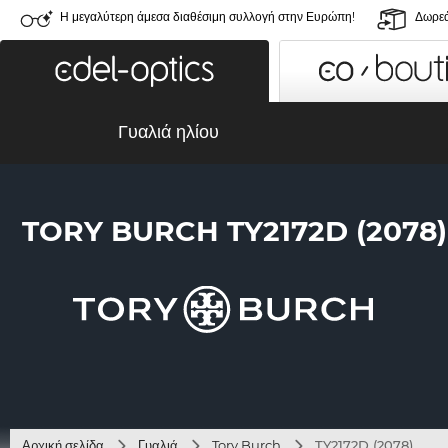
Η μεγαλύτερη άμεσα διαθέσιμη συλλογή στην Ευρώπη!
Δωρεά
Γυαλιά ηλίου
TORY BURCH TY2172D (2078)
Αρχική σελίδα
Γυαλιά
Tory Burch
TY2172D (2078)