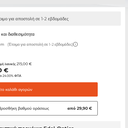
οιμο για αποστολή σε 1-2 εβδομάδες
και διαθεσιμότητα
 mm
(Έτοιμο για αποστολή σε 1-2 εβδομάδες)
215,00 €
τιμή λιανικής
0
€
ει 24.00% ΦΠΑ
Στο καλάθι
αγορών
Προσθήκη βαθμού
οράσεως
από 29,90 €