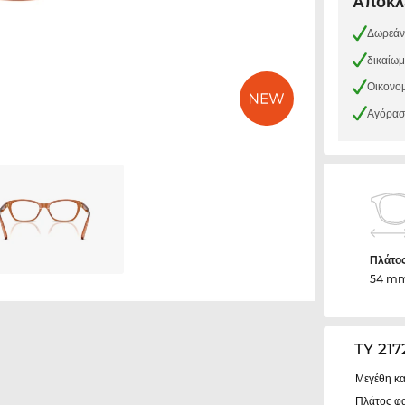
Αποκλε
Δωρεάν
δικαίω
Οικονομ
Αγόρασε
Πλάτο
54 m
TY 21
Μεγέθη κα
Πλάτος φ