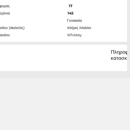
έφυρας
17
αχίονα
145
Γυναικεία
ισίου (σκελετός)
πλήρες πλαίσιο
αισίου
Whiskey
Πληροφο
κατασκε