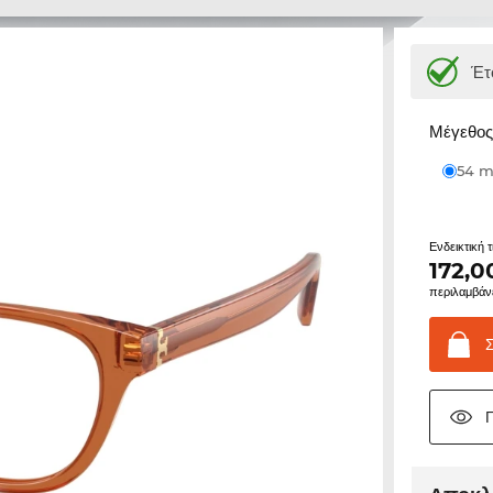
Έτ
Μέγεθος 
54
Ενδεικτική 
172,0
περιλαμβάν