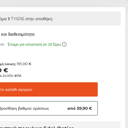
όμα
1
TY6116 στην αποθήκη
και διαθεσιμότητα
 mm
Έτοιμο για αποστολή σε 28 Ώρες
191,00 €
τιμή λιανικής
0
€
ει 24.00% ΦΠΑ
Στο καλάθι
αγορών
Προσθήκη βαθμού
οράσεως
από 59,90 €