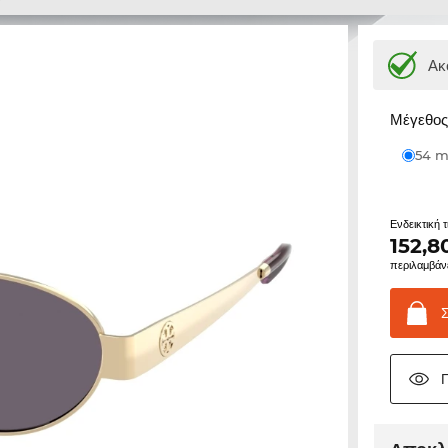
Ακ
Μέγεθος 
54
Ενδεικτική 
152,8
περιλαμβάν