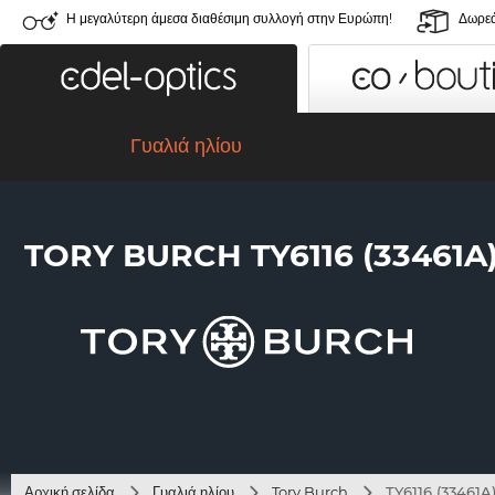
Η μεγαλύτερη άμεσα διαθέσιμη συλλογή στην Ευρώπη!
Δωρεά
Γυαλιά ηλίου
TORY BURCH TY6116 (33461A
Αρχική σελίδα
Γυαλιά ηλίου
Tory Burch
TY6116 (33461A