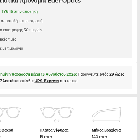
ιστικά προνόμια Edel-Optics
1
TY6116 στην αποθήκη
 αποστολή και επιστροφή
μα επιστροφής 30 ημερών
ικές τιμές
 με τιμολόγιο
ημένη παράδοση μέχρι
13 Αυγούστου 2026
:
Παραγγείλτε εντός
29 ώρες
57 λεπτά
και επιλέξτε
UPS-Express
στο ταμείο.
ς φακού
Πλάτος γέφυρας
Μήκος βραχίονα
m
19 mm
140 mm