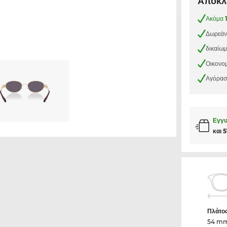
Αποκλε
Ακόμα
Δωρεάν
δικαίω
Οικονομ
Αγόρασε
Εγγυ
και 
Πλάτο
54 m