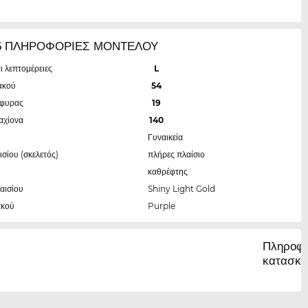
16 ΠΛΗΡΟΦΟΡΙΕΣ ΜΟΝΤΕΛΟΥ
ι λεπτομέρειες
L
ακού
54
έφυρας
19
αχίονα
140
Γυναικεία
ισίου (σκελετός)
πλήρες πλαίσιο
καθρέφτης
αισίου
Shiny Light Gold
ακού
Purple
Πληροφο
κατασκε