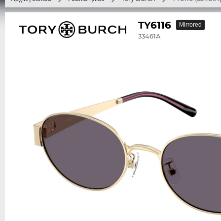
TY6116
Mirrored
33461A