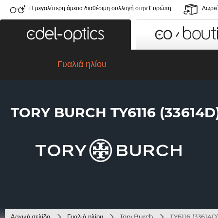
Η μεγαλύτερη άμεσα διαθέσιμη συλλογή στην Ευρώπη!
Δωρεά
Γυαλιά ηλίου
TORY BURCH TY6116 (33614D
Αρχική σελίδα
Γυαλιά ηλίου
Tory Burch
TY6116 (33614D