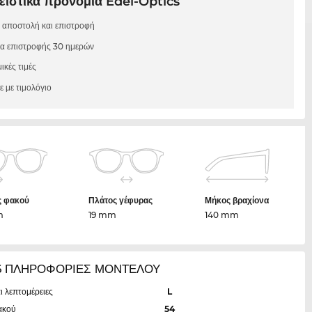
ιστικά προνόμια Edel-Optics
 αποστολή και επιστροφή
μα επιστροφής 30 ημερών
ικές τιμές
 με τιμολόγιο
ς φακού
Πλάτος γέφυρας
Μήκος βραχίονα
m
19 mm
140 mm
16 ΠΛΗΡΟΦΟΡΙΕΣ ΜΟΝΤΕΛΟΥ
ι λεπτομέρειες
L
ακού
54