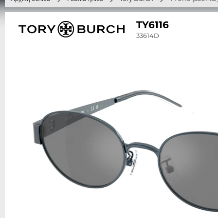
TY6116
33614D