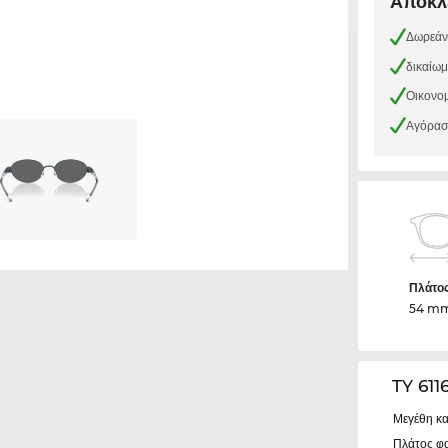
Αποκλε
Δωρεάν
δικαίω
Οικονομ
Αγόρασε
Πλάτο
54 m
TY 61
Μεγέθη κα
Πλάτος φ