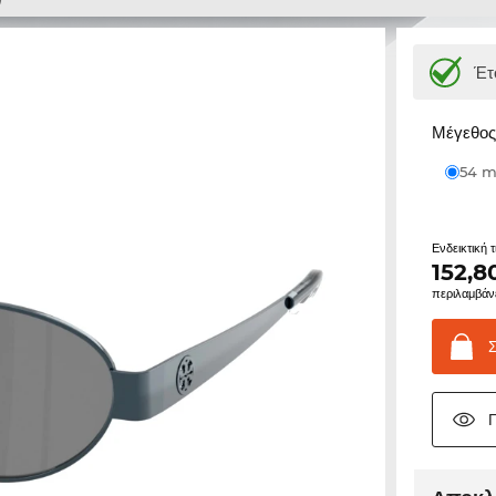
Έτ
Μέγεθος 
54
Ενδεικτική 
152,8
περιλαμβάν