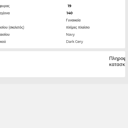
έφυρας
19
αχίονα
140
Γυναικεία
ισίου (σκελετός)
πλήρες πλαίσιο
αισίου
Navy
ακού
Dark Gery
Πληροφο
κατασκε