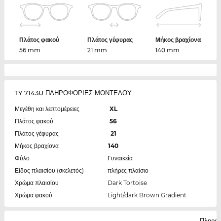
Πλάτος φακού
Πλάτος γέφυρας
Μήκος βραχίονα
56 mm
21 mm
140 mm
TY 7143U ΠΛΗΡΟΦΟΡΙΕΣ ΜΟΝΤΕΛΟΥ
Μεγέθη και λεπτομέρειες
XL
Πλάτος φακού
56
Πλάτος γέφυρας
21
Μήκος βραχίονα
140
Φύλο
Γυναικεία
Είδος πλαισίου (σκελετός)
πλήρες πλαίσιο
Χρώμα πλαισίου
Dark Tortoise
Χρώμα φακού
Light/dark Brown Gradient
Πληροφ