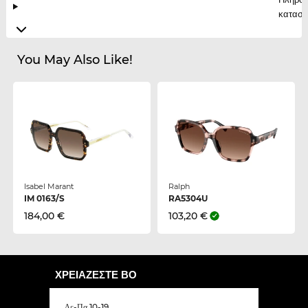
κατασκ
You May Also Like!
Isabel Marant
Ralph
IM 0163/S
RA5304U
184,00 €
103,20 €
ΧΡΕΙΆΖΕΣΤΕ ΒΟ
Δε-Πα 10-19