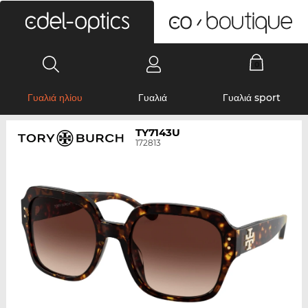
0
Γυαλιά ηλίου
Γυαλιά
Γυαλιά sport
TY7143U
172813