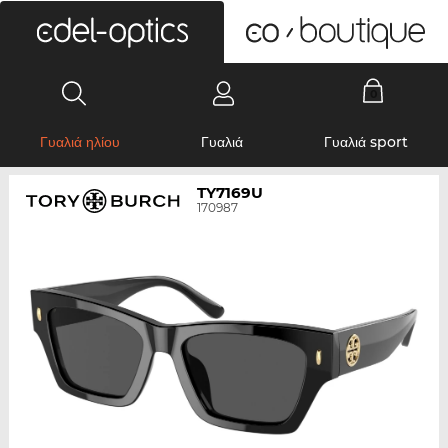
0
Γυαλιά ηλίου
Γυαλιά
Γυαλιά sport
TY7169U
170987