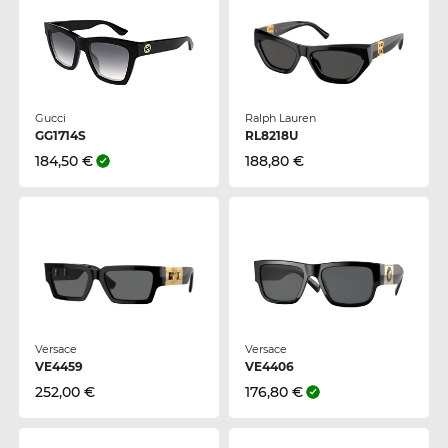
Gucci
Ralph Lauren
GG1714S
RL8218U
184,50 €
188,80 €
Versace
Versace
VE4459
VE4406
252,00 €
176,80 €