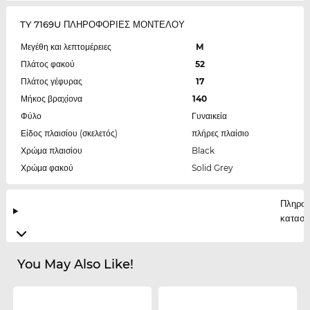
TY 7169U ΠΛΗΡΟΦΟΡΙΕΣ ΜΟΝΤΕΛΟΥ
Μεγέθη και λεπτομέρειες
M
Πλάτος φακού
52
Πλάτος γέφυρας
17
Μήκος βραχίονα
140
Φύλο
Γυναικεία
Είδος πλαισίου (σκελετός)
πλήρες πλαίσιο
Χρώμα πλαισίου
Black
Χρώμα φακού
Solid Grey
Πληροφ
κατασκ
You May Also Like!