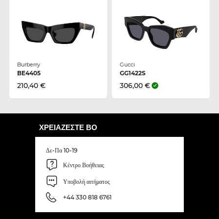
Burberry
Gucci
BE4405
GG1422S
210,40 €
306,00 €
ΧΡΕΙΆΖΕΣΤΕ ΒΟ
Δε-Πα 10-19
Κέντρο Βοήθειας
Υποβολή αιτήματος
+44 330 818 6761