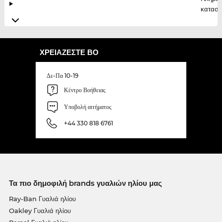
κατασκ
ΧΡΕΙΆΖΕΣΤΕ ΒΟ
Δε-Πα 10-19
Κέντρο Βοήθειας
Υποβολή αιτήματος
+44 330 818 6761
Τα πιο δημοφιλή brands γυαλιών ηλίου μας
Ray-Ban Γυαλιά ηλίου
Oakley Γυαλιά ηλίου