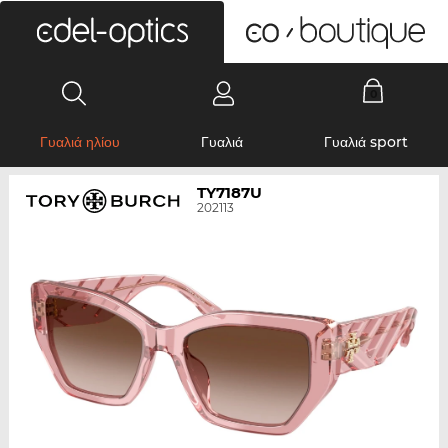
0
Γυαλιά ηλίου
Γυαλιά
Γυαλιά sport
TY7187U
202113