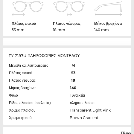
Πλάτος φακού
Πλάτος γέφυρας
Μήκος βραχίονα
53 mm
18 mm
140 mm
TY 7187U ΠΛΗΡΟΦΟΡΙΕΣ ΜΟΝΤΕΛΟΥ
Μεγέθη και λεπτομέρειες
M
Πλάτος φακού
53
Πλάτος γέφυρας
18
Μήκος βραχίονα
140
Φύλο
Γυναικεία
Είδος πλαισίου (σκελετός)
πλήρες πλαίσιο
Χρώμα πλαισίου
Transparent Light Pink
Χρώμα φακού
Brown Gradient
Πληροφ