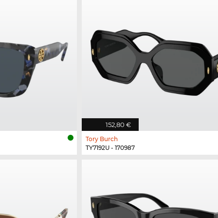
152,80 €
Tory Burch
TY7192U - 170987