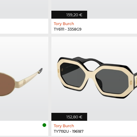
159,20 €
Tory Burch
TY6111 - 3358G9
152,80 €
Tory Burch
TY7192U - 196187