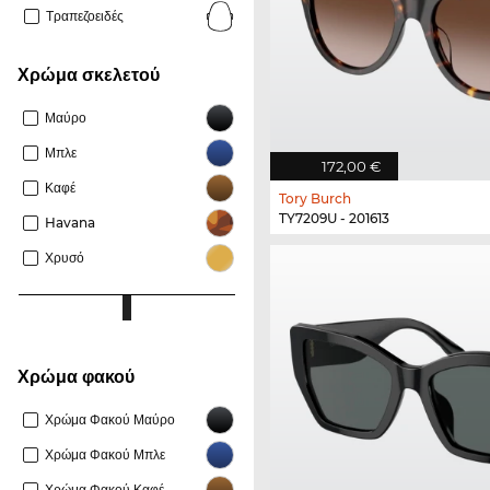
Τραπεζοειδές
Χρώμα σκελετού
Μαύρο
Μπλε
172,00 €
Καφέ
Tory Burch
TY7209U - 201613
Havana
Χρυσό
Χρώμα φακού
Χρώμα Φακού Μαύρο
Χρώμα Φακού Μπλε
Χρώμα Φακού Καφέ