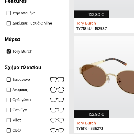
Features
Στην Αποθήκη
152,80 €
Δοκίμασε Γυαλιά Online
Tory Burch
TY7184U - 192987
Μάρκα
Tory Burch
Σχήμα πλαισίου
Τετράγωνο
Ανόμοιος
Ορθογώνιο
Cat-Eye
152,80 €
Pilot
Tory Burch
TY6116 - 336273
Οβάλ