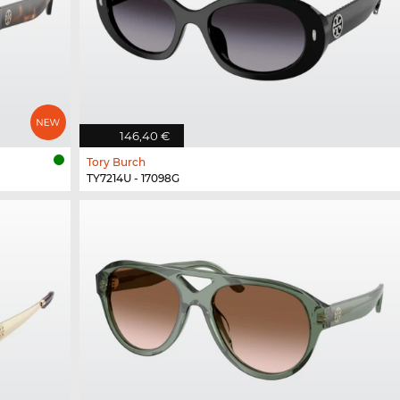
146,40 €
Tory Burch
TY7214U - 17098G