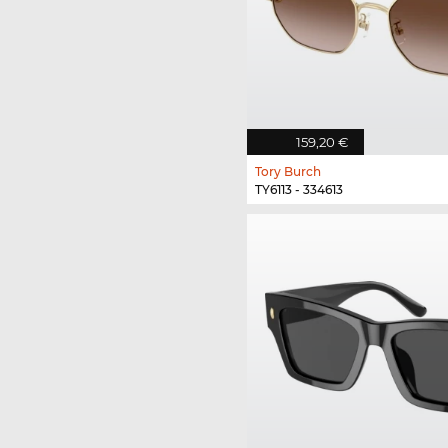
159,20 €
Tory Burch
TY6113 - 334613