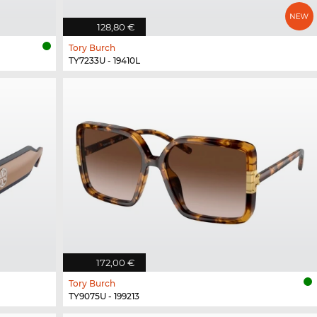
128,80 €
Tory Burch
TY7233U - 19410L
172,00 €
Tory Burch
TY9075U - 199213