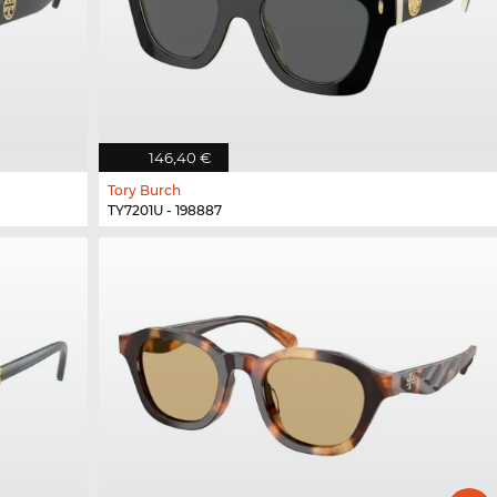
146,40 €
Tory Burch
TY7201U - 198887