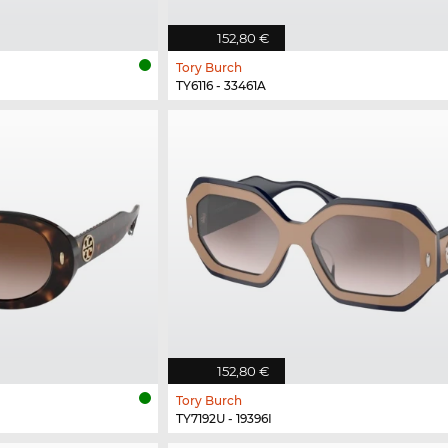
152,80 €
Tory Burch
TY6116 - 33461A
152,80 €
Tory Burch
TY7192U - 19396I