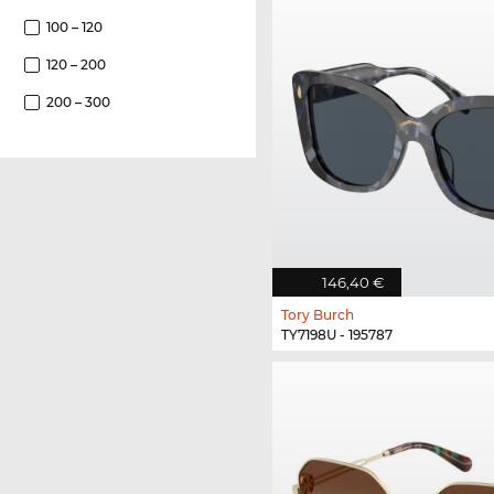
100 – 120
120 – 200
200 – 300
146,40 €
Tory Burch
TY7198U - 195787