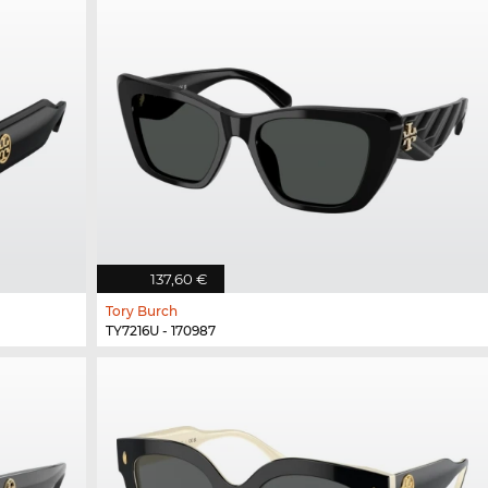
137,60 €
Tory Burch
TY7216U - 170987