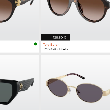
128,80 €
Tory Burch
TY7233U - 196413