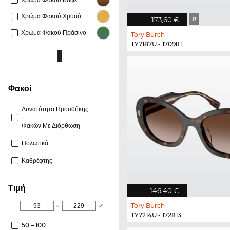
Χρώμα Φακού Χρυσό
173,60 €
P
Χρώμα Φακού Πράσινο
Tory Burch
TY7187U - 170981
φακοί
Δυνατότητα Προσθήκης
Φακών Με Διόρθωση
Πολωτικά
Καθρέφτης
Τιμή
146,40 €
Tory Burch
–
✓
TY7214U - 172813
50 – 100