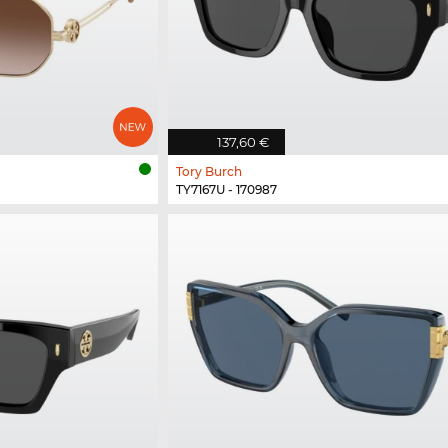
137,60 €
Tory Burch
TY7167U - 170987