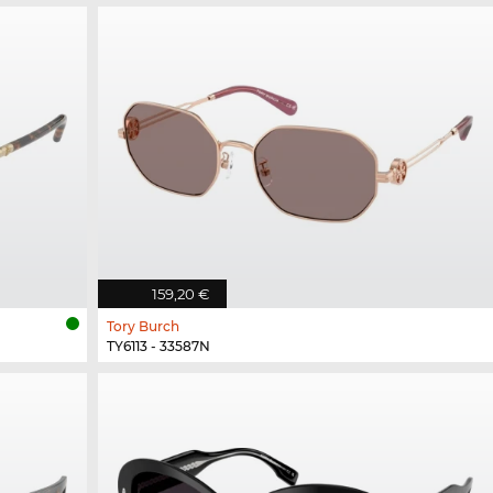
159,20 €
Tory Burch
TY6113 - 33587N