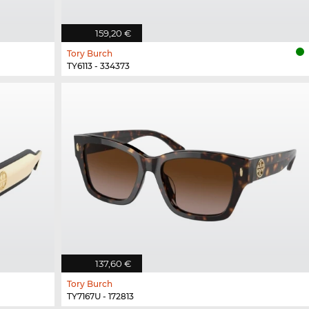
159,20 €
Tory Burch
TY6113 - 334373
137,60 €
Tory Burch
TY7167U - 172813