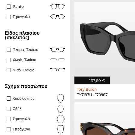
Panto
Στρογγυλό
Είδος πλαισίου
(σκελετός)
Πλήρες Πλαίσιο
Χωρίς Πλαίσιο
Μισό Πλαίσιο
137,60 €
Σχήμα προσώπου
Tory Burch
TY7187U - 170987
Καρδιόσχημο
Οβάλ
Στρογγυλό
Τετράγωνο