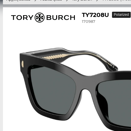
TY7208U
Polarized
170987