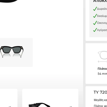
Αποκλε
Δωρεάν
δικαίω
Οικονομ
Αγόρασε
Πλάτο
54 m
TY 72
Μεγέθη κα
Πλάτος φ