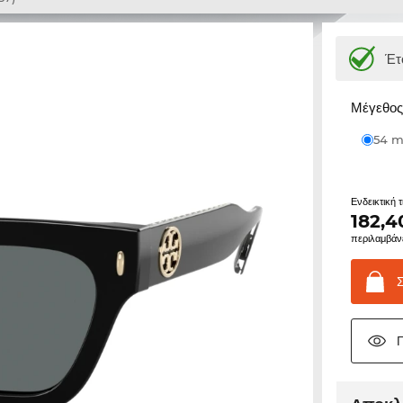
Έτ
Μέγεθος 
54
Ενδεικτική 
182,4
περιλαμβάν