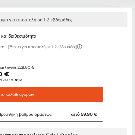
οιμο για αποστολή σε 1-2 εβδομάδες
και διαθεσιμότητα
 mm
(Έτοιμο για αποστολή σε 1-2 εβδομάδες)
228,00 €
τιμή λιανικής
0
€
ει 24.00% ΦΠΑ
Στο καλάθι
αγορών
Προσθήκη βαθμού
οράσεως
από 59,90 €