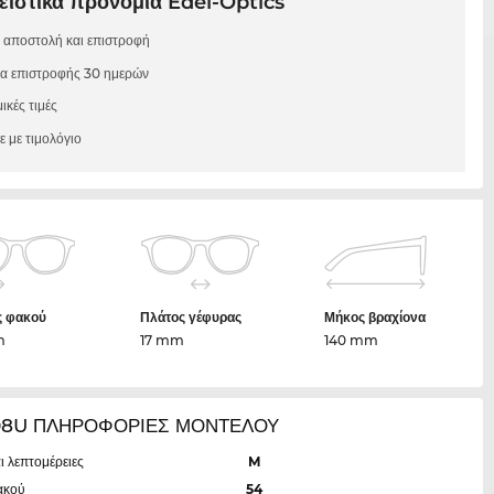
ιστικά προνόμια Edel-Optics
 αποστολή και επιστροφή
μα επιστροφής 30 ημερών
ικές τιμές
 με τιμολόγιο
ς φακού
Πλάτος γέφυρας
Μήκος βραχίονα
m
17 mm
140 mm
08U ΠΛΗΡΟΦΟΡΙΕΣ ΜΟΝΤΕΛΟΥ
ι λεπτομέρειες
M
ακού
54