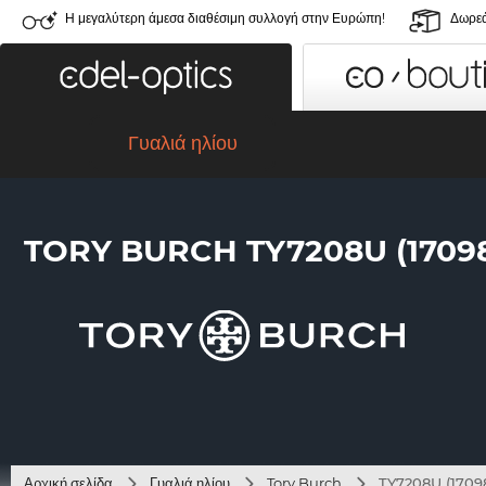
Η μεγαλύτερη άμεσα διαθέσιμη συλλογή στην Ευρώπη!
Δωρεά
Γυαλιά ηλίου
TORY BURCH TY7208U (1709
Αρχική σελίδα
Γυαλιά ηλίου
Tory Burch
TY7208U (1709