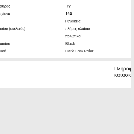
έφυρας
17
αχίονα
140
Γυναικεία
ισίου (σκελετός)
πλήρες πλαίσιο
πολωτικοί
αισίου
Black
ακού
Dark Grey Polar
Πληροφο
κατασκε