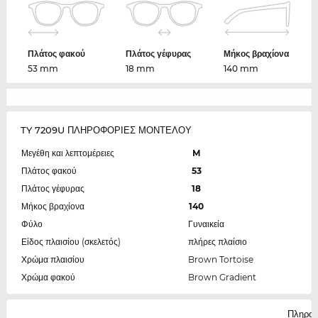
Πλάτος φακού
Πλάτος γέφυρας
Μήκος βραχίονα
53 mm
18 mm
140 mm
TY 7209U ΠΛΗΡΟΦΟΡΙΕΣ ΜΟΝΤΕΛΟΥ
Μεγέθη και λεπτομέρειες
M
Πλάτος φακού
53
Πλάτος γέφυρας
18
Μήκος βραχίονα
140
Φύλο
Γυναικεία
Είδος πλαισίου (σκελετός)
πλήρες πλαίσιο
Χρώμα πλαισίου
Brown Tortoise
Χρώμα φακού
Brown Gradient
Πληροφ