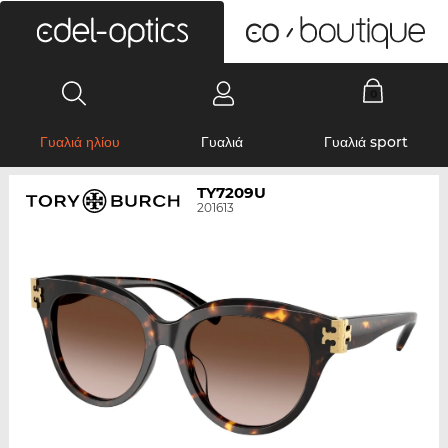
0
Γυαλιά ηλίου
Γυαλιά
Γυαλιά sport
TY7209U
201613