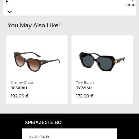
κατασκ
You May Also Like!
Jimmy Choo
Tory Burch
JC5018U
TY7215U
192,00 €
172,00 €
ΧΡΕΙΆΖΕΣΤΕ ΒΟ
Δε-Πα 10-19