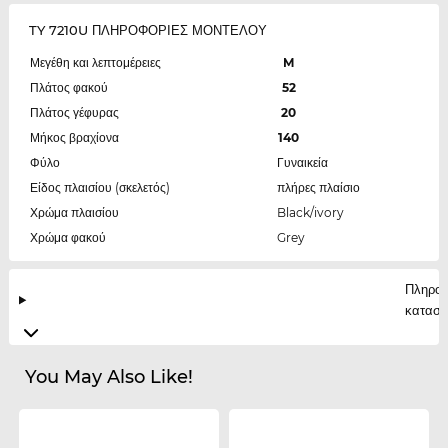
TY 7210U ΠΛΗΡΟΦΟΡΙΕΣ ΜΟΝΤΕΛΟΥ
Μεγέθη και λεπτομέρειες
M
Πλάτος φακού
52
Πλάτος γέφυρας
20
Μήκος βραχίονα
140
Φύλο
Γυναικεία
Είδος πλαισίου (σκελετός)
πλήρες πλαίσιο
Χρώμα πλαισίου
Black/ivory
Χρώμα φακού
Grey
Πληροφ
κατασκ
You May Also Like!