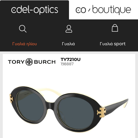
0
Γυαλιά ηλίου
Γυαλιά
Γυαλιά sport
TY7210U
198887