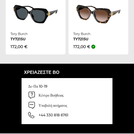
Tory Burch
Tory Burch
TY7215U
TY7215U
172,00 €
172,00 €
ΧΡΕΙΆΖΕΣΤΕ ΒΟ
Δε-Πα 10-19
Κέντρο Βοήθειας
Υποβολή αιτήματος
+44 330 818 6761