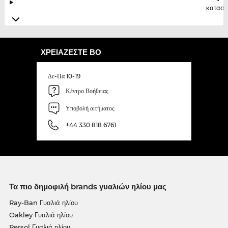
κατασκ
ΧΡΕΙΆΖΕΣΤΕ ΒΟ
Δε-Πα 10-19
Κέντρο Βοήθειας
Υποβολή αιτήματος
+44 330 818 6761
Τα πιο δημοφιλή brands γυαλιών ηλίου μας
Ray-Ban Γυαλιά ηλίου
Oakley Γυαλιά ηλίου
Persol Γυαλιά ηλίου