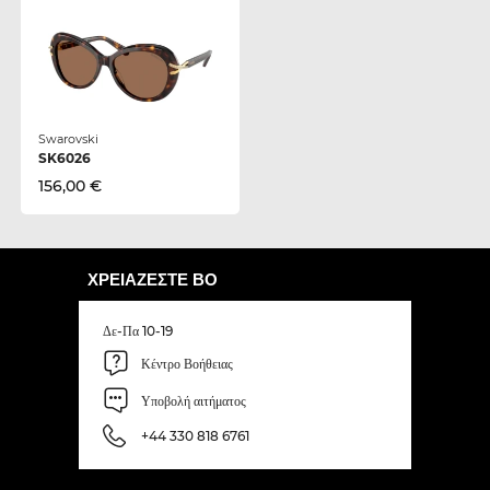
Swarovski
SK6026
156,00 €
ΧΡΕΙΆΖΕΣΤΕ ΒΟ
Δε-Πα 10-19
Κέντρο Βοήθειας
Υποβολή αιτήματος
+44 330 818 6761