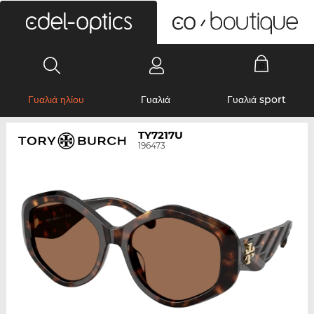
0
Γυαλιά ηλίου
Γυαλιά
Γυαλιά sport
TY7217U
196473