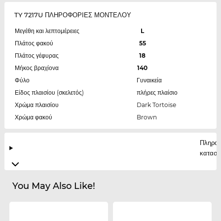
TY 7217U ΠΛΗΡΟΦΟΡΙΕΣ ΜΟΝΤΕΛΟΥ
Μεγέθη και λεπτομέρειες
L
Πλάτος φακού
55
Πλάτος γέφυρας
18
Μήκος βραχίονα
140
Φύλο
Γυναικεία
Είδος πλαισίου (σκελετός)
πλήρες πλαίσιο
Χρώμα πλαισίου
Dark Tortoise
Χρώμα φακού
Brown
Πληροφ
κατασκ
You May Also Like!