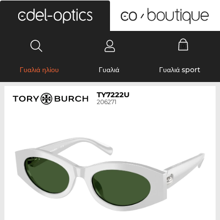
0
Γυαλιά ηλίου
Γυαλιά
Γυαλιά sport
TY7222U
206271