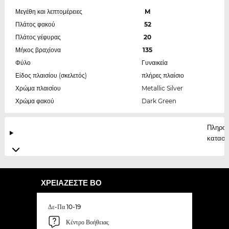
Μεγέθη και λεπτομέρειες
M
Πλάτος φακού
52
Πλάτος γέφυρας
20
Μήκος βραχίονα
135
Φύλο
Γυναικεία
Είδος πλαισίου (σκελετός)
πλήρες πλαίσιο
Χρώμα πλαισίου
Metallic Silver
Χρώμα φακού
Dark Green
Πληροφ
κατασκ
ΧΡΕΙΆΖΕΣΤΕ ΒΟ
Δε-Πα 10-19
Κέντρο Βοήθειας