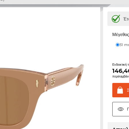
Έτ
Μέγεθος 
51 
Ενδεικτική 
146,4
περιλαμβάν