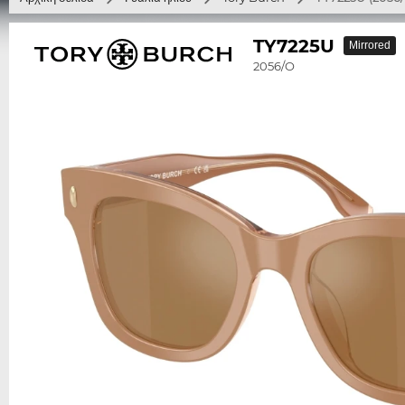
TY7225U
Mirrored
2056/O