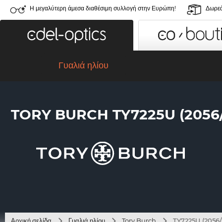
Η μεγαλύτερη άμεσα διαθέσιμη συλλογή στην Ευρώπη!
Δωρεά
Γυαλιά ηλίου
TORY BURCH TY7225U (2056
Αρχική σελίδα
Γυαλιά ηλίου
Tory Burch
TY7225U (2056