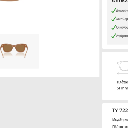
Αποκλε
Δωρεάν
δικαίω
Οικονομ
Αγόρασε
Πλάτο
51 m
TY 72
Μεγέθη κα
Πλάτος φ