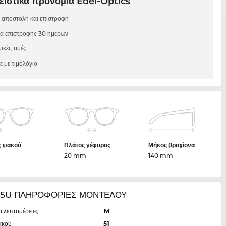
ιστικά προνόμια Edel-Optics
 αποστολή και επιστροφή
μα επιστροφής 30 ημερών
ικές τιμές
 με τιμολόγιο
ς φακού
Πλάτος γέφυρας
Μήκος βραχίονα
m
20 mm
140 mm
25U ΠΛΗΡΟΦΟΡΙΕΣ ΜΟΝΤΕΛΟΥ
ι λεπτομέρειες
M
ακού
51