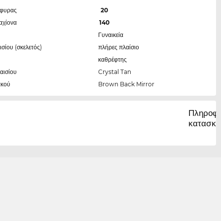
έφυρας
20
αχίονα
140
Γυναικεία
ισίου (σκελετός)
πλήρες πλαίσιο
καθρέφτης
αισίου
Crystal Tan
ακού
Brown Back Mirror
Πληροφο
κατασκε