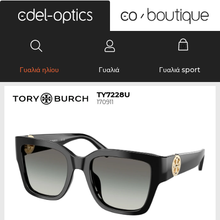
0
Γυαλιά ηλίου
Γυαλιά
Γυαλιά sport
TY7228U
170911