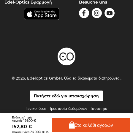
Edel-Optics Εφαρμογή
Besuche uns
© 2026, Edeloptics GmbH. Όλα τα δικαιώματα διατηρούνται.
Πατήστε εδώ για υπαναχώρηση
Γενικοί όροι
Προστασία δεδομένων
Ταυτότητα
Ενδεικτική τιμή
191,00 €
λιανικής
Στο καλάθι
αγορών
152,80
€
περιλαμβάνει 24.00% ΦΠΑ