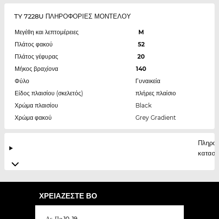
TY 7228U ΠΛΗΡΟΦΟΡΙΕΣ ΜΟΝΤΕΛΟΥ
Μεγέθη και λεπτομέρειες
M
Πλάτος φακού
52
Πλάτος γέφυρας
20
Μήκος βραχίονα
140
Φύλο
Γυναικεία
Είδος πλαισίου (σκελετός)
πλήρες πλαίσιο
Χρώμα πλαισίου
Black
Χρώμα φακού
Grey Gradient
Πληροφ
κατασκ
ΧΡΕΙΆΖΕΣΤΕ ΒΟ
Δε-Πα 10-19